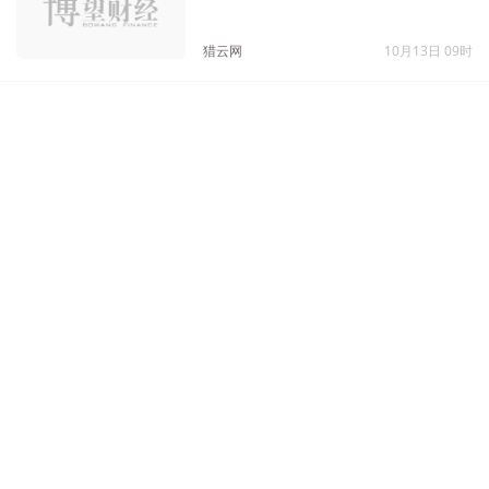
猎云网
10月13日 09时
小鹏汽车杀进“网约车”市场，58
亿“借道滴滴”
野马财经
08月30日 13时
小鹏汽车收购滴滴智能汽车开发业
务资产，推出全新品牌
猎云网
08月28日 16时
滴滴寻求新增长，新业务“三天上
俩”