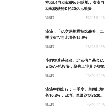
推动L4自动驾驶应用落地，滴滴自
动驾驶获得D轮20亿元融资
猎云网
10月11日 14时
滴滴：千亿交易规模持续攀升，二
季度GTV同比增长15.9%
猎云网
08月28日 17时
小雨智造获滴滴、北京信产基金亿
元级A+轮投资，聚焦工业具身智能
猎云网
07月08日 10时
滴滴中国出行：一季度订单同比增
长10.3%，日均订单量达到3620万
单
猎云网
06月06日 15时