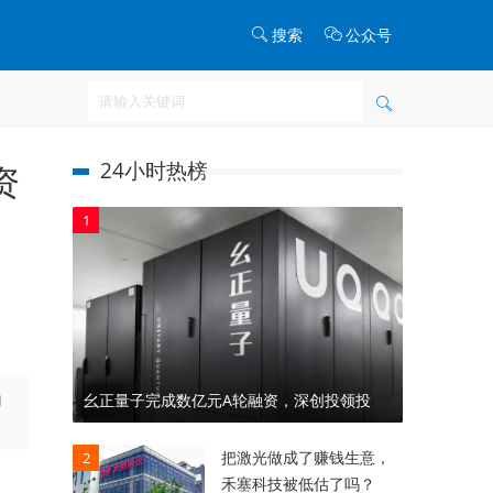
搜索
公众号
24小时热榜
资
1
的
幺正量子完成数亿元A轮融资，深创投领投
把激光做成了赚钱生意，
2
禾塞科技被低估了吗？