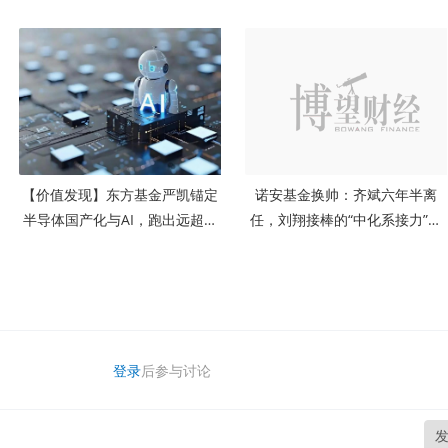
专属风控体系
【价值发现】东方基金严凯锚定
诺安基金换帅：齐斌六年半离
半导体国产化与AI，跑出远超同
任，刘翔接棒的“中化系接力”意
类的超额收益
味着什么？
登录
后参与讨论