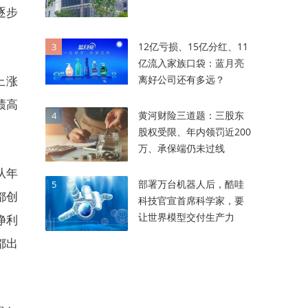
逐步
12亿亏损、15亿分红、11
3
亿流入家族口袋：蓝月亮
离好公司还有多远？
上涨
绩高
黄河财险三道题：三股东
4
股权受限、年内领罚近200
万、承保端仍未过线
从年
部署万台机器人后，酷哇
5
都创
科技官宣首席科学家，要
让世界模型交付生产力
净利
都出