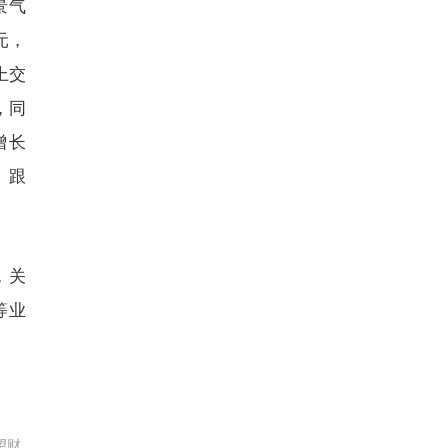
景气
元，
上交
，同
增长
、跟
，关
等业
望财