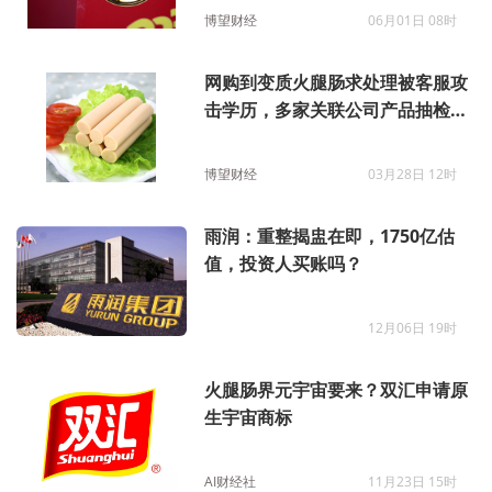
博望财经
06月01日 08时
网购到变质火腿肠求处理被客服攻
击学历，多家关联公司产品抽检不
合格
博望财经
03月28日 12时
雨润：重整揭盅在即，1750亿估
值，投资人买账吗？
12月06日 19时
火腿肠界元宇宙要来？双汇申请原
生宇宙商标
AI财经社
11月23日 15时