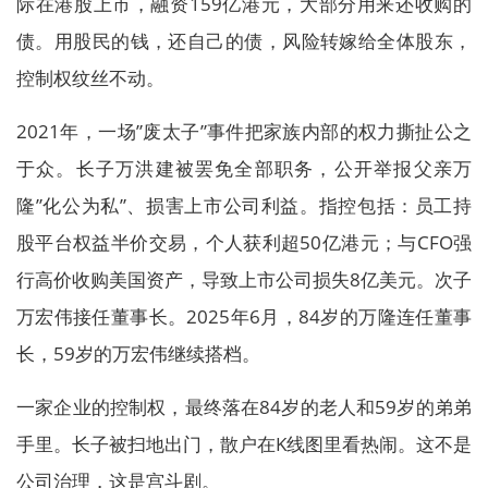
际在港股上市，融资159亿港元，大部分用来还收购的
债。用股民的钱，还自己的债，风险转嫁给全体股东，
控制权纹丝不动。
2021年，一场”废太子”事件把家族内部的权力撕扯公之
于众。长子万洪建被罢免全部职务，公开举报父亲万
隆”化公为私”、损害上市公司利益。指控包括：员工持
股平台权益半价交易，个人获利超50亿港元；与CFO强
行高价收购美国资产，导致上市公司损失8亿美元。次子
万宏伟接任董事长。2025年6月，84岁的万隆连任董事
长，59岁的万宏伟继续搭档。
一家企业的控制权，最终落在84岁的老人和59岁的弟弟
手里。长子被扫地出门，散户在K线图里看热闹。这不是
公司治理，这是宫斗剧。