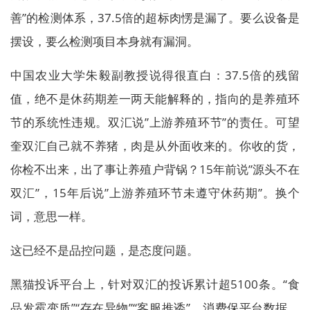
善”的检测体系，37.5倍的超标肉愣是漏了。要么设备是
摆设，要么检测项目本身就有漏洞。
中国农业大学朱毅副教授说得很直白：37.5倍的残留
值，绝不是休药期差一两天能解释的，指向的是养殖环
节的系统性违规。双汇说”上游养殖环节”的责任。可望
奎双汇自己就不养猪，肉是从外面收来的。你收的货，
你检不出来，出了事让养殖户背锅？15年前说”源头不在
双汇”，15年后说”上游养殖环节未遵守休药期”。换个
词，意思一样。
这已经不是品控问题，是态度问题。
黑猫投诉平台上，针对双汇的投诉累计超5100条。“食
品发霉变质”“存在异物”“客服推诿”。消费保平台数据，