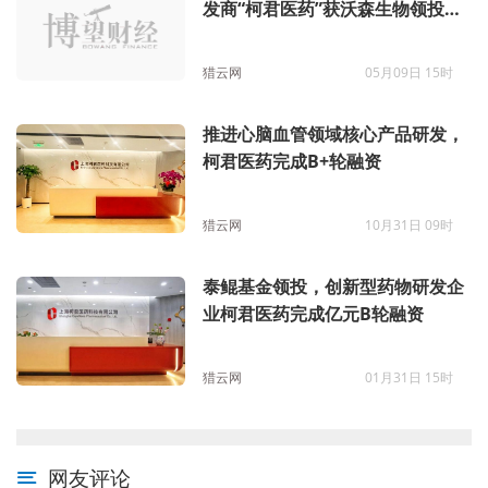
发商“柯君医药”获沃森生物领投超
3亿元C轮融资
猎云网
05月09日 15时
推进心脑血管领域核心产品研发，
柯君医药完成B+轮融资
猎云网
10月31日 09时
泰鲲基金领投，创新型药物研发企
业柯君医药完成亿元B轮融资
猎云网
01月31日 15时
网友评论