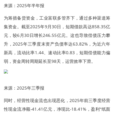
来源：2025年半年报
为筹措备货资金，工业富联多管齐下，通过多种渠道筹
集资金。截至2025年9月30日，短期借款高达858.35亿
元，较6月30日增长246.55亿元。这也导致偿债压力攀
升，2025年三季度末资产负债率达63.82%，为近六年
新高，流动比率1.44、速动比率0.83，短期偿债能力偏
弱，资金周转周期延长至98天，运营效率下滑。
来源：2025年三季报
同时，经营性现金流也出现恶化，2025年前三季度经营
性现金流净额-41.41亿元，净现比-18.41%，盈利“纸面