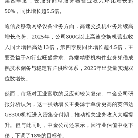
第四季度，云服务商AI服务器营业收入环比增长超
50%，同比增长超5.5倍。
通信及移动网络设备业务方面，高速交换机业务延续高
增长态势。2025年，公司800G以上高速交换机营业收
入同比增幅高达13倍，第四季度同比增长超4.5倍，主
要受益于AI行业旺盛需求。终端精密机构件业务凭借成
熟技术储备与稳定客户供应体系，2025年出货量实现双
位数增长。
然而，市场对工业富联的反应却较为复杂。中金公司研
报分析认为，这一强劲增长主要源于单价更高的英伟达
GB300机柜进入密集交付期，推动相关业务收入大幅提
升。但与此同时，中金公司还表示，因行业估值中枢下
移，下调了18%的目标价。