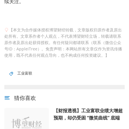
续关注。
【本文为合作媒体授权博望财经转载，文章版权归原作者及原出
处所有。文章系作者个人观点，不代表博望财经立场，转载请联系
原作者及原出处获得授权。有任何疑问都请联系（联系（微信公众
号ID：AppleiTree）。免责声明：本网站所有文章仅作为资讯传播
使用，既不代表任何观点导向，也不构成任何投资建议。】
工业富联
猜你喜欢
【财报透视】工业富联业绩大增超
预期，却仍受困 “微笑曲线” 底端