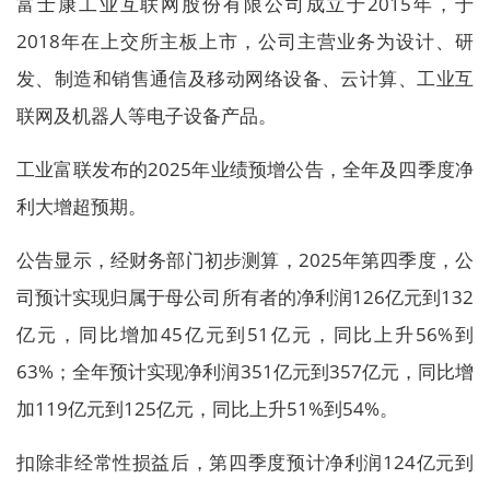
富士康工业互联网股份有限公司成立于2015年，于
2018年在上交所主板上市，公司主营业务为设计、研
发、制造和销售通信及移动网络设备、云计算、工业互
联网及机器人等电子设备产品。
工业富联发布的2025年业绩预增公告，全年及四季度净
利大增超预期。
公告显示，经财务部门初步测算，2025年第四季度，公
司预计实现归属于母公司所有者的净利润126亿元到132
亿元，同比增加45亿元到51亿元，同比上升56%到
63%；全年预计实现净利润351亿元到357亿元，同比增
加119亿元到125亿元，同比上升51%到54%。
扣除非经常性损益后，第四季度预计净利润124亿元到