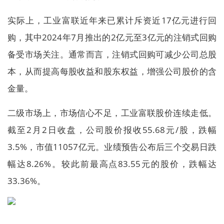
实际上，工业富联近年来已累计斥资近17亿元进行回
购，其中2024年7月推出的2亿元至3亿元的注销式回购
备受市场关注。通常而言，注销式回购可减少公司总股
本，从而提高每股收益和股东权益，增强公司股价的含
金量。
二级市场上，市场信心不足，工业富联股价连续走低。
截至2月2日收盘，公司股价报收55.68元/股，跌幅
3.5%，市值11057亿元。业绩预告公布后三个交易日跌
幅达8.26%。较此前最高点83.55元的股价，跌幅达
33.36%。