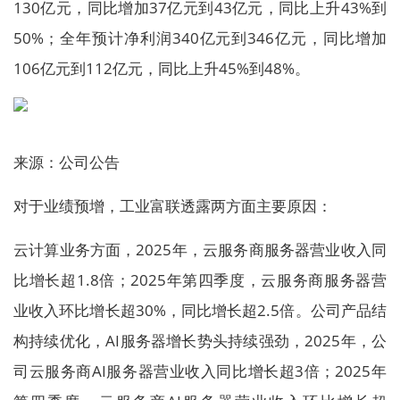
130亿元，同比增加37亿元到43亿元，同比上升43%到
50%；全年预计净利润340亿元到346亿元，同比增加
106亿元到112亿元，同比上升45%到48%。
来源：公司公告
对于业绩预增，工业富联透露两方面主要原因：
云计算业务方面，2025年，云服务商服务器营业收入同
比增长超1.8倍；2025年第四季度，云服务商服务器营
业收入环比增长超30%，同比增长超2.5倍。公司产品结
构持续优化，AI服务器增长势头持续强劲，2025年，公
司云服务商AI服务器营业收入同比增长超3倍；2025年