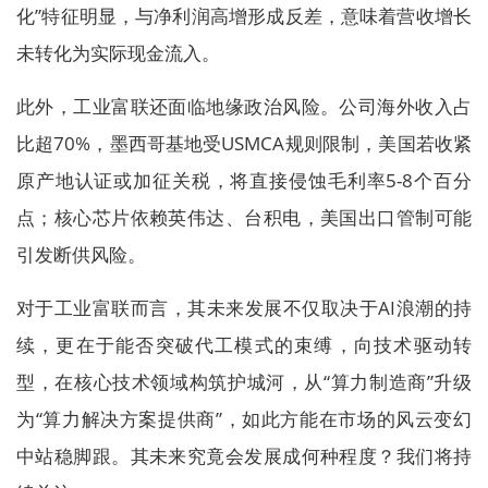
化”特征明显，与净利润高增形成反差，意味着营收增长
未转化为实际现金流入。
此外，工业富联还面临地缘政治风险。公司海外收入占
比超70%，墨西哥基地受USMCA规则限制，美国若收紧
原产地认证或加征关税，将直接侵蚀毛利率5-8个百分
点；核心芯片依赖英伟达、台积电，美国出口管制可能
引发断供风险。
对于工业富联而言，其未来发展不仅取决于AI浪潮的持
续，更在于能否突破代工模式的束缚，向技术驱动转
型，在核心技术领域构筑护城河，从“算力制造商”升级
为“算力解决方案提供商”，如此方能在市场的风云变幻
中站稳脚跟。其未来究竟会发展成何种程度？我们将持