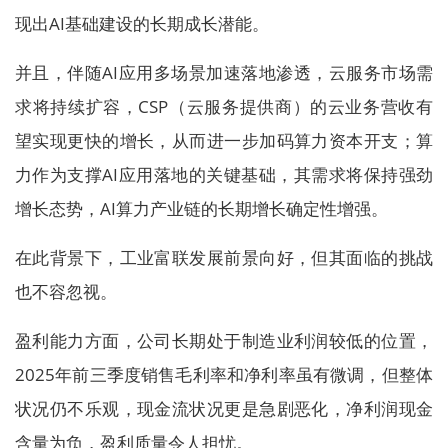
现出AI基础建设的长期成长潜能。
并且，伴随AI应用多场景加速落地渗透，云服务市场需
求将持续扩容，CSP（云服务提供商）的云业务营收有
望实现更快的增长，从而进一步加码算力资本开支；算
力作为支撑AI应用落地的关键基础，其需求将保持强劲
增长态势，AI算力产业链的长期增长确定性增强。
在此背景下，工业富联发展前景向好，但其面临的挑战
也不容忽视。
盈利能力方面，公司长期处于制造业利润较低的位置，
2025年前三季度销售毛利率和净利率虽有微调，但整体
状况仍不乐观，现金流状况更是急剧恶化，净利润现金
含量为负，盈利质量令人担忧。