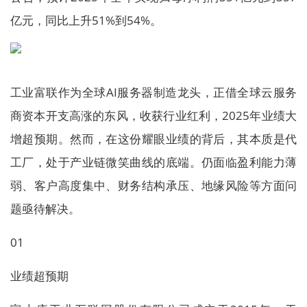
亿元，同比上升51%到54%。
工业富联作为全球AI服务器制造龙头，正借全球云服务
商资本开支高涨的东风，收获行业红利，2025年业绩大
增超预期。然而，在这份耀眼业绩的背后，其本质是代
工厂，处于产业链微笑曲线的底端。仍面临盈利能力薄
弱、客户高度集中、财务结构承压、地缘风险等方面问
题亟待解决。
01
业绩超预期