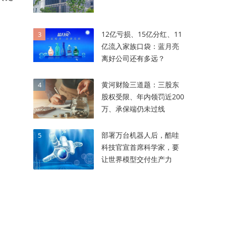
12亿亏损、15亿分红、11
3
亿流入家族口袋：蓝月亮
离好公司还有多远？
黄河财险三道题：三股东
4
股权受限、年内领罚近200
万、承保端仍未过线
部署万台机器人后，酷哇
5
科技官宣首席科学家，要
让世界模型交付生产力