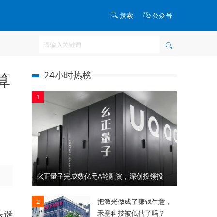
搜索
公众号
24小时热榜
算
1
幺正量子完成数亿元A轮融资，深创投领投
把激光做成了赚钱生意，
2
禾塞科技被低估了吗？
头诞