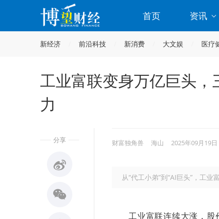
首页
资讯
新经济
前沿科技
新消费
大文娱
医疗
工业富联变身万亿巨头，三个
力
分享
财富独角兽
海山
2025年09月19日
从“代工小弟”到“AI巨头”，工
工业富联连续大涨，股