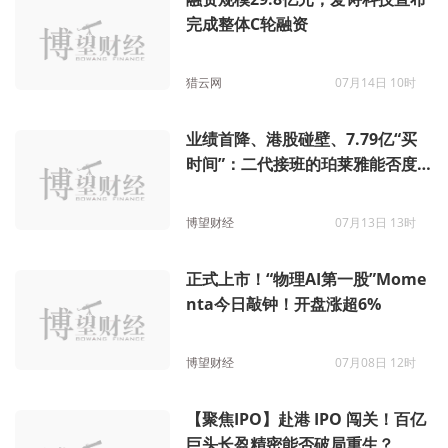
完成整体C轮融资
猎云网
07月14日 10时
业绩首降、港股碰壁、7.79亿“买
时间”：二代接班的珀莱雅能否度
过“中年危机”？
博望财经
07月13日 13时
正式上市！“物理AI第一股”Mome
nta今日敲钟！开盘涨超6%
博望财经
07月08日 12时
【聚焦IPO】赴港 IPO 闯关！百亿
巨头长盈精密能否破局重生？