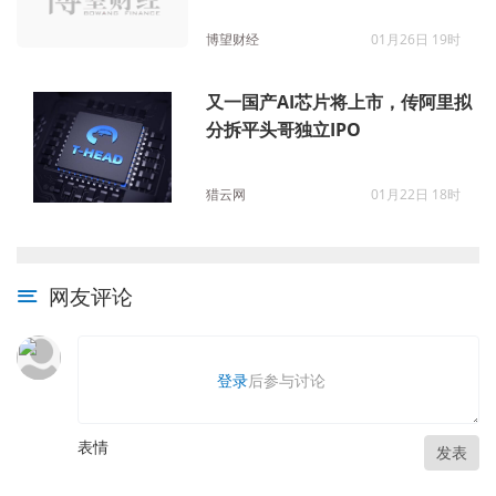
博望财经
01月26日 19时
又一国产AI芯片将上市，传阿里拟
分拆平头哥独立IPO
猎云网
01月22日 18时
网友评论
登录
后参与讨论
表情
发表