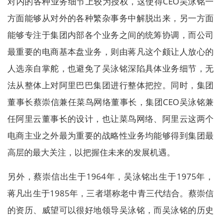
对内的各种业务细节上较为授权，这使得CEO吴泳铭一
方面能够从对外的各种繁杂事务中解脱出来，另一方面
能够专注于集团内部各个业务之间的统筹协调，而公司
最重要的电商基本盘业务，则由蒋凡这个颇让人放心的
人选亲自掌舵，也避免了吴泳铭深陷具体业务细节，无
法从整体上对阿里巴巴集团进行整体把控。同时，集团
董事长蔡崇信兼任菜鸟网络董事长，集团CEO吴泳铭兼
任阿里云董事长的设计，也让菜鸟网络、阿里云这两个
电商主业之外最为重要的战略性业务均能够得到集团最
高层的最大关注，以把握住未来的发展机遇。
另外，蔡崇信出生于1964年，吴泳铭出生于1975年，
蒋凡出生于1985年，三者堪称老中青三代结合。蔡崇信
的资历、威望可以很好地领导吴泳铭，而吴泳铭的历史