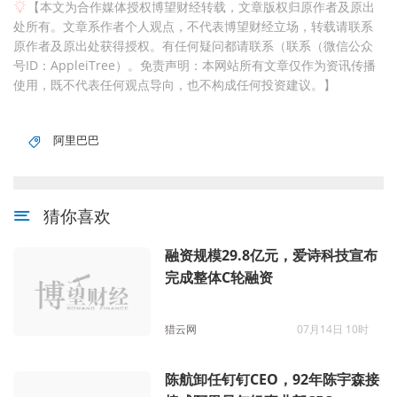
【本文为合作媒体授权博望财经转载，文章版权归原作者及原出
处所有。文章系作者个人观点，不代表博望财经立场，转载请联系
原作者及原出处获得授权。有任何疑问都请联系（联系（微信公众
号ID：AppleiTree）。免责声明：本网站所有文章仅作为资讯传播
使用，既不代表任何观点导向，也不构成任何投资建议。】
阿里巴巴
猜你喜欢
融资规模29.8亿元，爱诗科技宣布
完成整体C轮融资
猎云网
07月14日 10时
陈航卸任钉钉CEO，92年陈宇森接