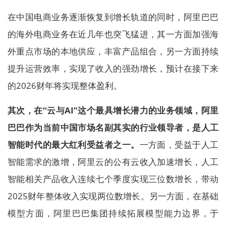
在中国电商业务逐渐恢复到增长轨道的同时，阿里巴巴
的海外电商业务在近几年也突飞猛进，其一方面加强海
外重点市场的本地供应，丰富产品组合，另一方面持续
提升运营效率，实现了收入的强劲增长，预计在接下来
的2026财年将实现整体盈利。
其次，在“云与AI”这个最具增长潜力的业务领域，阿里
巴巴作为当前中国市场名副其实的行业领导者，是人工
智能时代的最大红利受益者之一。
一方面，受益于人工
智能需求的激增，阿里云的公有云收入加速增长，人工
智能相关产品收入连续七个季度实现三位数增长，带动
2025财年整体收入实现两位数增长。另一方面，在基础
模型方面，阿里巴巴集团持续拓展模型能力边界，于