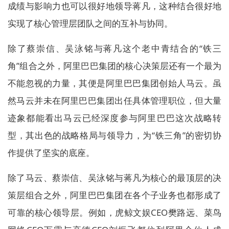
成绩与影响力也可以很好地领导蒋凡，这种结合很好地
实现了核心管理层团队之间的互补与协同。
除了蔡崇信、吴泳铭与蒋凡这个老中青结合的“铁三
角”组合之外，阿里巴巴集团的核心决策层还有一个最为
不能忽视的力量，其便是阿里巴巴集团创始人马云。虽
然马云并未在阿里巴巴集团出任具体管理职位，但大量
迹象都能看出马云已经深度参与阿里巴巴这次战略转
型，其出色的战略格局与领导力，为“铁三角”的密切协
作提供了坚实的底座。
除了马云、蔡崇信、吴泳铭与蒋凡为核心的最顶层的决
策层组合之外，阿里巴巴集团在各个子业务也都形成了
可靠的核心领导层。例如，虎鲸文娱CEO樊路远、菜鸟