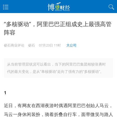
“多核驱动”，阿里巴巴正组成史上最强高管
阵容
砺石商业评论
砺石
07月23日 11时
大公司
从当前管理层状况可以看出，当下的阿里巴巴集团相较张勇时
代的最大变化，是从“单核驱动”走向了强有力的“多核驱动”。
1
近日，有网友在西湖夜游时偶遇阿里巴巴创始人马云，
马云一身休闲装扮，骑着折叠自行车，面带微笑与路人