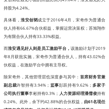
持股为4.24%。
具体看，
淮安创韬
成立于2016年4月，宋奇作为普通合
伙人持有66.67%合伙权益，掌握运营决策权；苏旭翔作
为有限合伙人持有33.33%权益。
而
淮安遇见好人则是员工激励平台，
该激励计划于2019
年8月获批实施，宋奇作为普通合伙人，持有43.02%合
伙权益，在激励平台中拥有主导权。
除宋奇外，其他管理层也深度参与其中：
首席财务官兼
副总裁
许智持有3.94%；
监事
彭跃持有9.62%；
多家子
公司执行董事
李彬持有0.3%；
人力资源经理潘儒俊
持有
0.24%。此外，余下约42.88%的合伙权益，
由61名现任