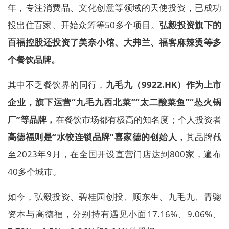
年，专注消费品、文化创意等领域的天使投资，已成功
投出住百家、开始众筹等50多个项目。
弘毅投资旗下的
百福控股还投资了美奈小馆、大弗兰、福客麻辣烫等多
个餐饮品牌。
其中不乏餐饮界的同行，
九毛九（9922.HK）作为上市
企业，旗下运营“九毛九西北菜”“太二酸菜鱼”“怂火锅
厂”等品牌，
在餐饮市场都有极高的知名度；个人投资者
高德福则是“水饺连锁品牌”喜家德的创始人，
其品牌截
至2023年9月，在全国开设直营门店达到800家，遍布
40多个城市。
如今，弘毅投资、碧桂园创投、顾东生、九毛九、青骢
资本与高德福，分别持有遇见小面17.16%、9.06%、