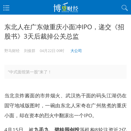
东北人在广东做重庆小面冲IPO，递交《招
股书》3天后裁掉公关总监
野马财经
刘俊群
04月22日 09时
大公司
“中式面馆第一股”来了！
当北京炸酱面的市井烟火、武汉热干面的码头江湖仍在
固守地域版图时，一碗由东北人宋奇在广州熬煮的重庆
小面，却在资本的烈火中翻滚出一个IPO。
4月15日，被
九毛九、碧桂园创投
等机构8轮注资近2亿