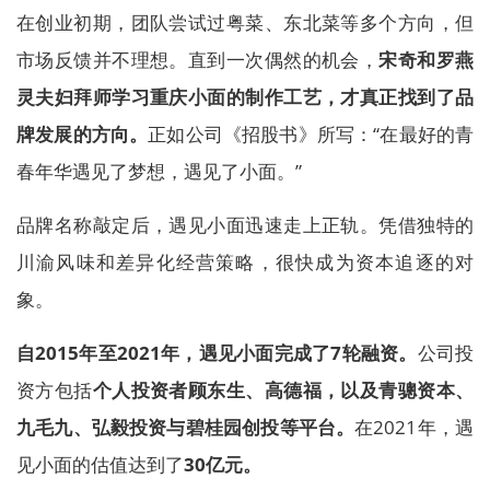
在创业初期，团队尝试过粤菜、东北菜等多个方向，但
市场反馈并不理想。直到一次偶然的机会，
宋奇和罗燕
灵夫妇拜师学习重庆小面的制作工艺，才真正找到了品
牌发展的方向。
正如公司《招股书》所写：“在最好的青
春年华遇见了梦想，遇见了小面。”
品牌名称敲定后，遇见小面迅速走上正轨。凭借独特的
川渝风味和差异化经营策略，很快成为资本追逐的对
象。
自2015年至2021年，遇见小面完成了7轮融资。
公司投
资方包括
个人投资者顾东生、高德福，以及青骢资本、
九毛九、弘毅投资与碧桂园创投等平台。
在2021年，遇
见小面的估值达到了
30亿元。