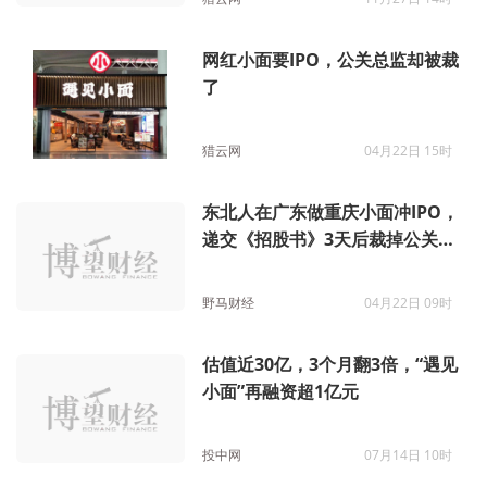
网红小面要IPO，公关总监却被裁
了
猎云网
04月22日 15时
东北人在广东做重庆小面冲IPO，
递交《招股书》3天后裁掉公关总
监
野马财经
04月22日 09时
估值近30亿，3个月翻3倍，“遇见
小面”再融资超1亿元
投中网
07月14日 10时