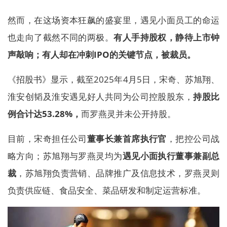
然而，在这场资本狂飙的盛宴里，遇见小面员工的命运
也走向了截然不同的两极。
有人手持股权，静待上市钟
声敲响；有人却在冲刺IPO的关键节点，被裁员。
《招股书》显示，截至2025年4月5日，宋奇、苏旭翔、
淮安创韬及淮安遇见好人共同为公司控股股东，
持股比
例合计达53.28%，
而罗燕灵并未公开持股。
目前，宋奇担任公司
董事长兼首席执行官
，把控公司战
略方向；苏旭翔与罗燕灵均为
遇见小面执行董事兼副总
裁
，苏旭翔负责营销、品牌推广及信息技术，罗燕灵则
负责供应链、食品安全、菜品研发和制定运营标准。