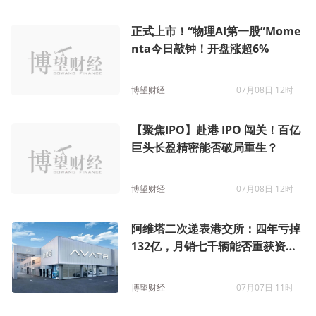
正式上市！“物理AI第一股”Mome
nta今日敲钟！开盘涨超6%
博望财经
07月08日 12时
【聚焦IPO】赴港 IPO 闯关！百亿
巨头长盈精密能否破局重生？
博望财经
07月08日 12时
阿维塔二次递表港交所：四年亏掉
132亿，月销七千辆能否重获资本
垂青？
博望财经
07月07日 11时