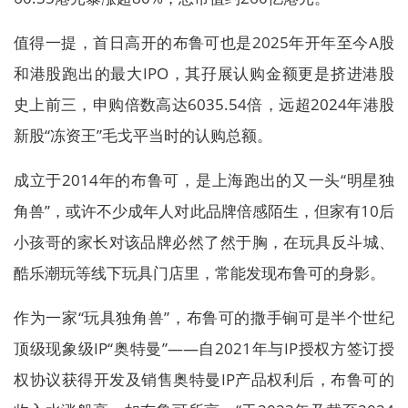
值得一提，首日高开的布鲁可也是2025年开年至今A股
和港股跑出的最大IPO，其孖展认购金额更是挤进港股
史上前三，申购倍数高达6035.54倍，远超2024年港股
新股“冻资王”毛戈平当时的认购总额。
成立于2014年的布鲁可，是上海跑出的又一头“明星独
角兽”，或许不少成年人对此品牌倍感陌生，但家有10后
小孩哥的家长对该品牌必然了然于胸，在玩具反斗城、
酷乐潮玩等线下玩具门店里，常能发现布鲁可的身影。
作为一家“玩具独角兽”，布鲁可的撒手锏可是半个世纪
顶级现象级IP“奥特曼”——自2021年与IP授权方签订授
权协议获得开发及销售奥特曼IP产品权利后，布鲁可的