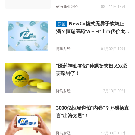
砺石商业评论
08月11日 13时
NewCo模式无异于饮鸩止
原创
渴？恒瑞医药“A＋H”上市代价太
大？
博望财经
01月02日 10时
“医药神仙眷侣”孙飘扬夫妇又双叒
要敲钟了！
野马财经
12月10日 09时
3000亿恒瑞也怕“内卷”？孙飘扬直
言“出海太贵”！
野马财经
12月03日 10时