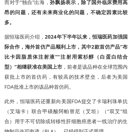
而对于“独自”出海，
孙飘扬表示，除了国外临床费用高
昂的问题，还有未来商业化的问题，不确定因素比较
多。
据恒瑞医药介绍，
2024年下半年以来，恒瑞医药加强国
际合作，海外首仿产品顺利上市，其中2款首仿产品“布
比卡因脂质体注射液”“注射用紫杉醇（白蛋白结合
型）”相继获准在美国上市
，前者是该品种在全球范围内
获批上市的首仿药，有较高的技术壁垒，后者为美国
FDA批准上市的该品种首仿药。
此外，恒瑞医药还重新向美国FDA提交了卡瑞利珠单抗
（艾瑞卡）联合甲磺酸阿帕替尼（艾坦）（“双艾”组
合）用于不可切除或转移性肝细胞癌患者一线治疗的生
物制品许可申请（BLA），已经得到正式受理。