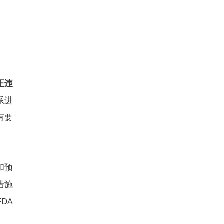
正违
系进
有要
和预
措施
DA