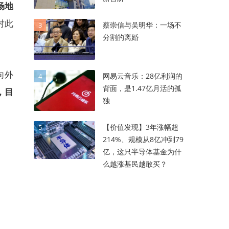
场地
对此
蔡崇信与吴明华：一场不
3
分割的离婚
向外
网易云音乐：28亿利润的
4
背面，是1.47亿月活的孤
，目
独
【价值发现】3年涨幅超
5
214%、规模从8亿冲到79
亿，这只半导体基金为什
么越涨基民越敢买？