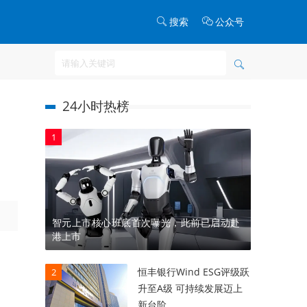
搜索
公众号
24小时热榜
1
智元上市核心班底首次曝光，此前已启动赴
港上市
恒丰银行Wind ESG评级跃
2
升至A级 可持续发展迈上
新台阶