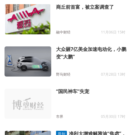
商丘前首富，被立案调查了
融中财经
11月06日 15时
大众砸7亿美金加速电动化，小鹏
变“大鹏”
野马财经
07月28日 13时
“国民神车”失宠
市界
05月30日 17时
净利大增难解雅迪“焦虑”，
原创