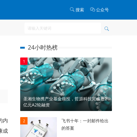
搜索
公众号
24小时热榜
1
圣湘生物携产业基金领投，哲源科技完成近2
亿元A2轮融资
的内
飞书十年：一封邮件给出
2
的答案
康成