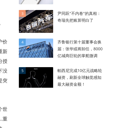
尹同跃"不内卷"的真相：
3
奇瑞先把账算明白了
。
户价
齐鲁银行第十届董事会换
4
届：张华或将卸任，8000
重新
亿城商巨轮的掌舵微调
分授
下没
帕西尼完成10亿元战略轮
5
融资，刷新全球触觉感知
是突
最大融资金额！
个世
…重