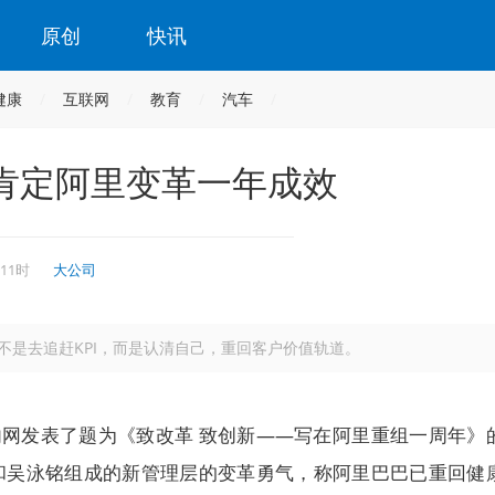
原创
快讯
健康
互联网
教育
汽车
肯定阿里变革一年成效
 11时
大公司
不是去追赶KPI，而是认清自己，重回客户价值轨道。
内网发表了题为《致改革 致创新——写在阿里重组一周年》
和吴泳铭组成的新管理层的变革勇气，称阿里巴巴已重回健