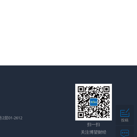
层01-2612
投稿
扫一扫
关注博望财经