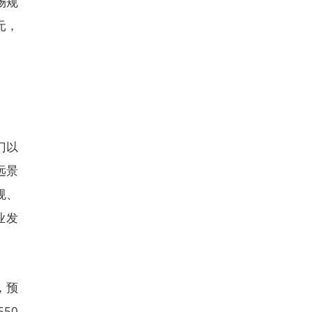
场规
元，
门以
远景
规、
业发
，预
50