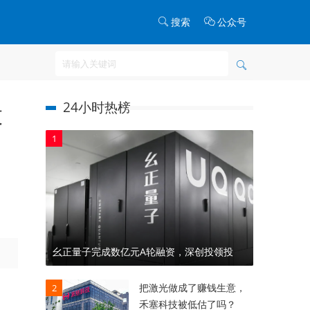
搜索
公众号
24小时热榜
股
1
幺正量子完成数亿元A轮融资，深创投领投
把激光做成了赚钱生意，
2
禾塞科技被低估了吗？