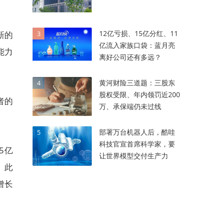
12亿亏损、15亿分红、11
3
新的
亿流入家族口袋：蓝月亮
能力
离好公司还有多远？
黄河财险三道题：三股东
4
股权受限、年内领罚近200
者的
万、承保端仍未过线
部署万台机器人后，酷哇
5
科技官宣首席科学家，要
5亿
让世界模型交付生产力
。此
增长