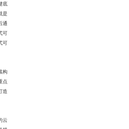
键底
就是
后通
式可
式可
续构
重点
打造
的云