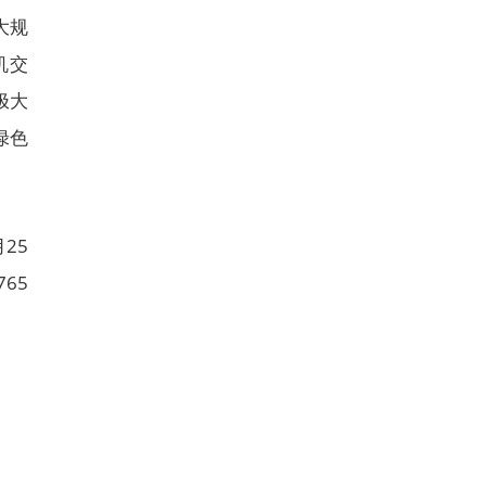
大规
机交
极大
绿色
25
65