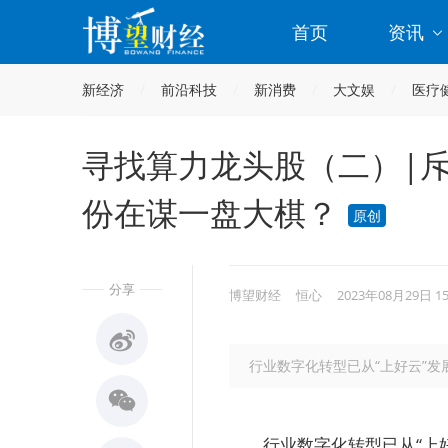
首页
资讯
新经济
前沿科技
新消费
大文娱
医疗
寻找算力龙头股（二）|
份在谋一盘大棋？
原创
分享
博望财经
恒心
2023年08月29日 1
行业数字化转型已从“上好云”发
行业数字化转型已从“上好