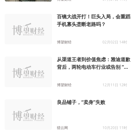
百镜大战开打！巨头入局，会重蹈
手机寡头垄断老路吗？
博望财经
02月02日 14时
从渠道王者到价值焦虑：雅迪道歉
背后，两轮电动车行业或告别 “以
价换量” 时代
博望财经
12月11日 12时
良品铺子，“卖身”失败
猎云网
10月20日 11时