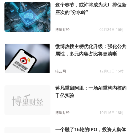
这个春节，或许将成为大厂排位新
座次的“分水岭”
博望财经
02月24日 16时
微博热搜主榜优化升级：强化公共
属性，多元内容占比将更清晰
猎云网
12月03日 15时
蒋凡重启阿里：一场AI重构内核的
千亿实验
博望财经
10月16日 18时
一个融了16轮的IPO，投资人集体