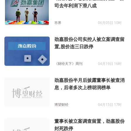
司去年利润下滑八成
市界
06月05日 10时
劲嘉股份公司实控人被立案调查留
置,股价连三日跌停
《财经天下》周刊
04月19日 16时
劲嘉股份半月后披露董事长被查消
息，后者多次上榜胡润榜单
博望财经
04月15日 17时
董事长被立案调查留置，劲嘉股份
封死跌停