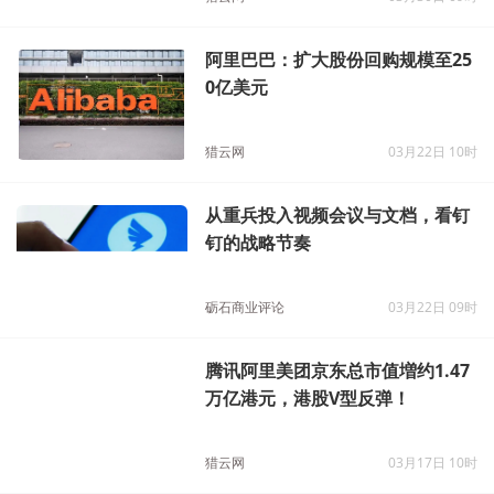
阿里巴巴：扩大股份回购规模至25
0亿美元
猎云网
03月22日 10时
从重兵投入视频会议与文档，看钉
钉的战略节奏
砺石商业评论
03月22日 09时
腾讯阿里美团京东总市值増约1.47
万亿港元，港股V型反弹！
猎云网
03月17日 10时