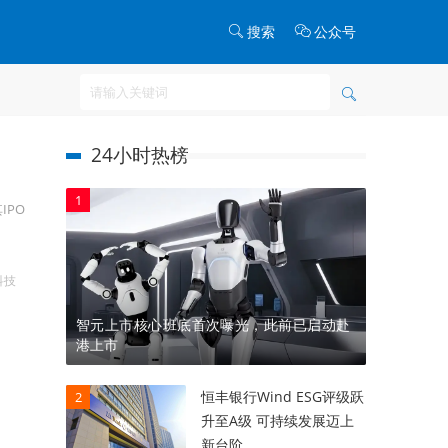
搜索
公众号
24小时热榜
1
IPO
科技
智元上市核心班底首次曝光，此前已启动赴
港上市
恒丰银行Wind ESG评级跃
2
升至A级 可持续发展迈上
新台阶