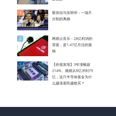
蔡崇信与吴明华：一场不
3
分割的离婚
网易云音乐：28亿利润的
4
背面，是1.47亿月活的孤
独
【价值发现】3年涨幅超
5
214%、规模从8亿冲到79
亿，这只半导体基金为什
么越涨基民越敢买？