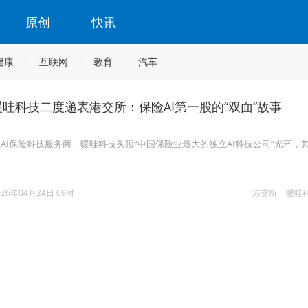
原创
快讯
健康
互联网
教育
汽车
暖哇科技二度递表港交所：保险AI第一股的“双面”故事
AI保险科技服务商，暖哇科技头顶“中国保险业最大的独立AI科技公司”光环，其
。
026年04月24日 09时
港交所
暖哇