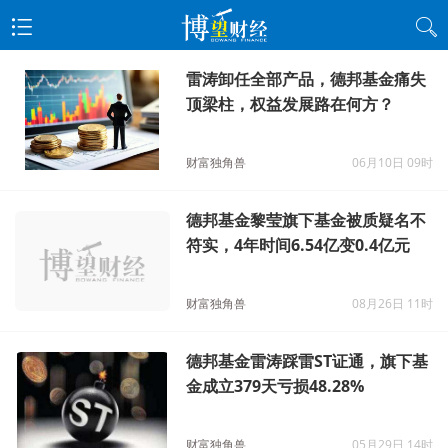
雷涛卸任全部产品，德邦基金痛失
顶梁柱，权益发展路在何方？
财富独角兽
06月10日 09时
德邦基金黎莹旗下基金被质疑名不
符实，4年时间6.54亿变0.4亿元
财富独角兽
08月26日 11时
德邦基金雷涛踩雷ST证通，旗下基
金成立379天亏损48.28%
财富独角兽
05月29日 14时