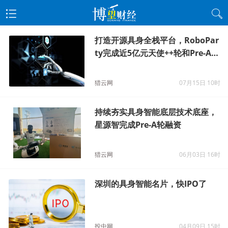
打造开源具身全栈平台，RoboPar
ty完成近5亿元天使++轮和Pre-A轮
融资
猎云网
07月15日 10时
持续夯实具身智能底层技术底座，
星源智完成Pre-A轮融资
猎云网
06月03日 16时
深圳的具身智能名片，快IPO了
投中网
04月09日 15时