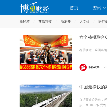
首页
资讯
新经济
前沿科技
新消费
大文娱
医疗
六个核桃联合
春节临近，全国各
市界观察
·
2
中国最挣钱的
京沪高铁公告称，经
损，为-10.32亿元到-