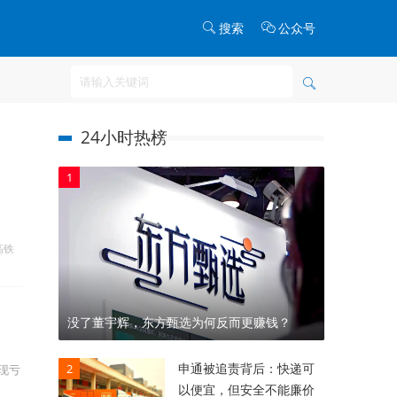
搜索
公众号
24小时热榜
1
高铁
没了董宇辉，东方甄选为何反而更赚钱？
申通被追责背后：快递可
2
现亏
以便宜，但安全不能廉价