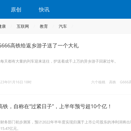
原创
快讯
健康
互联网
教育
汽车
G666高铁给返乡游子送了一个大礼
地每天都有大量的列车迎来送往，护送着成千上万的异乡游子回家过年。
023年01月16日 18时
六个核桃
高铁
G666
高铁，自称在“过紧日子”，上半年预亏超10个亿！
财务部门初步测算，预计2022年半年度实现归属于上市公司股东的净利润将出
15.47亿元。