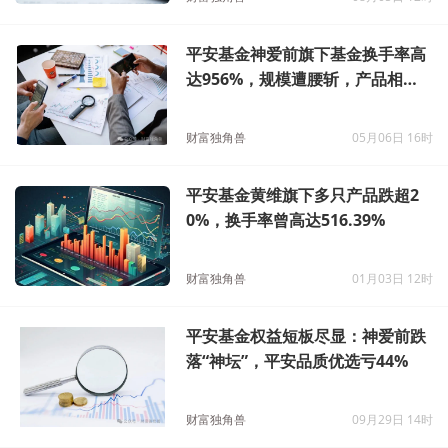
平安基金神爱前旗下基金换手率高
达956%，规模遭腰斩，产品相互
抄作业引质疑
财富独角兽
05月06日 16时
平安基金黄维旗下多只产品跌超2
0%，换手率曾高达516.39%
财富独角兽
01月03日 12时
平安基金权益短板尽显：神爱前跌
落“神坛”，平安品质优选亏44%
财富独角兽
09月29日 14时