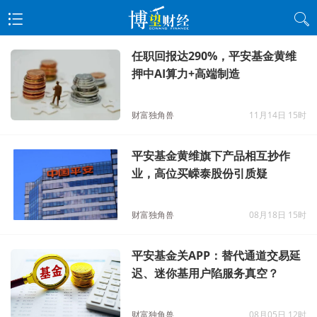
任职回报达290%，平安基金黄维
押中AI算力+高端制造
财富独角兽
11月14日 15时
平安基金黄维旗下产品相互抄作
业，高位买嵘泰股份引质疑
财富独角兽
08月18日 15时
平安基金关APP：替代通道交易延
迟、迷你基用户陷服务真空？
财富独角兽
08月05日 12时