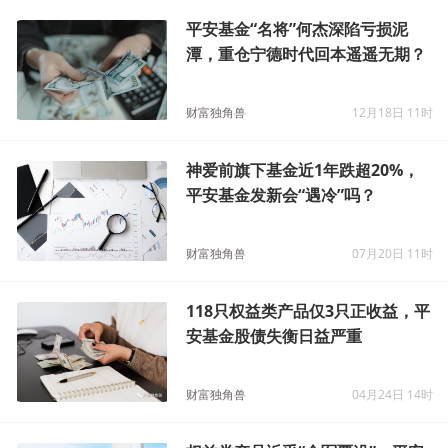
平安基金“名将”何杰深陷亏损泥
潭，重仓宁德时代回本遥遥无期？
财富独角兽
12月18日 11时
神爱前旗下基金近1年跌超20%，
平安基金发新会“遇冷”吗？
财富独角兽
07月20日 11时
118只权益类产品仅3只正收益，平
安基金股债失衡日益严重
财富独角兽
04月24日 14时