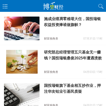
施成业绩凋零难堪大任，国投瑞银
权益投资捧谁做旗帜？
财富独角兽
07月31日 11时
研究部总经理管理五只基金无一赚
钱？国投瑞银桑俊2025年遭遇溃败
财富独角兽
04月03日 15时
国投瑞银旗下基金相互抄作业，押
注华友钴业引基民质疑
财富独角兽
04月01日 15时