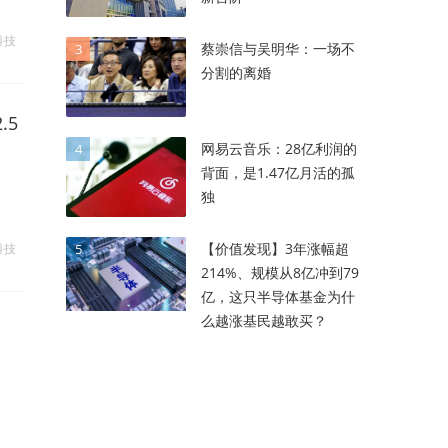
科技
蔡崇信与吴明华：一场不
3
分割的离婚
.5
网易云音乐：28亿利润的
4
背面，是1.47亿月活的孤
独
【价值发现】3年涨幅超
科技
5
214%、规模从8亿冲到79
亿，这只半导体基金为什
么越涨基民越敢买？