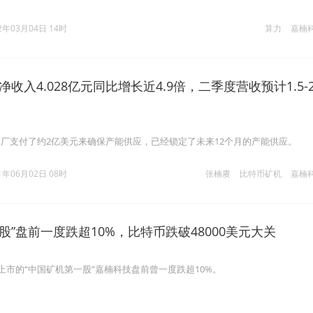
2年03月04日 14时
算力
嘉楠
收入4.028亿元同比增长近4.9倍，二季度营收预计1.5-2
厂支付了约2亿美元来确保产能供应，已经锁定了未来12个月的产能供应。
1年06月02日 08时
张楠赓
比特币矿机
嘉楠
股”盘前一度跌超10%，比特币跌破48000美元大关
美上市的“中国矿机第一股”嘉楠科技盘前曾一度跌超10%。