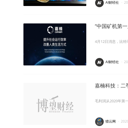
AI财经社
·
2
“中国矿机第一
4月12日消息，比特
AI财经社
·
2
嘉楠科技：二季
毛利润从2020年第
猎云网
·
202