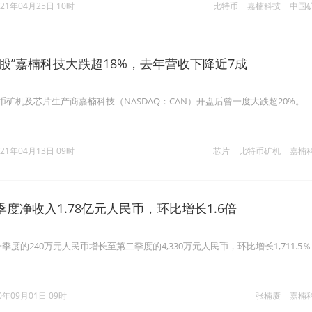
021年04月25日 10时
比特币
嘉楠科技
中国
股”嘉楠科技大跌超18%，去年营收下降近7成
币矿机及芯片生产商嘉楠科技（NASDAQ：CAN）开盘后曾一度大跌超20%。
021年04月13日 09时
芯片
比特币矿机
嘉楠
度净收入1.78亿元人民币，环比增长1.6倍
一季度的240万元人民币增长至第二季度的4,330万元人民币，环比增长1,711.5
0年09月01日 09时
张楠赓
嘉楠