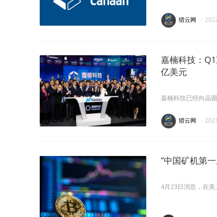
猎云网
·
202
嘉楠科技：Q1净
亿美元
嘉楠科技已经向晶圆
猎云网
·
202
”中国矿机第一
4月23日消息，在