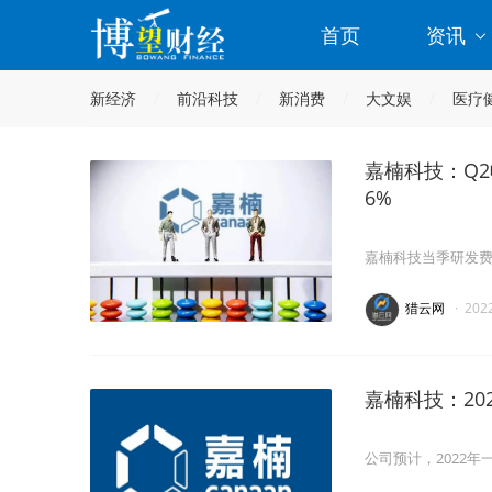
首页
资讯
新经济
前沿科技
新消费
大文娱
医疗
嘉楠科技：Q2收
6%
嘉楠科技当季研发费用
猎云网
·
202
嘉楠科技：20
公司预计，2022年一