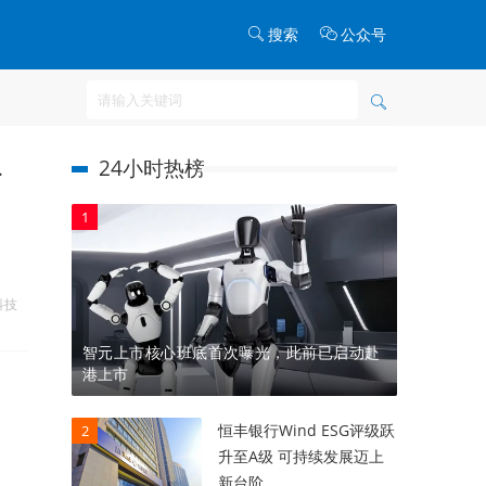
搜索
公众号
24小时热榜
.
1
科技
智元上市核心班底首次曝光，此前已启动赴
港上市
恒丰银行Wind ESG评级跃
2
升至A级 可持续发展迈上
新台阶