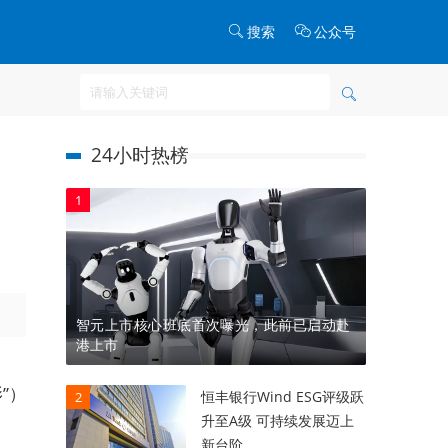
搜索
公众号
24小时热榜
1
智元上市核心班底首次曝光，此前已启动赴
港上市
”）
恒丰银行Wind ESG评级跃
2
升至A级 可持续发展迈上
新台阶