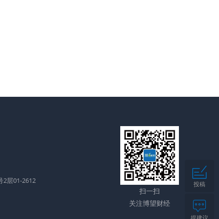
层01-2612
投稿
扫一扫
关注博望财经
提建议