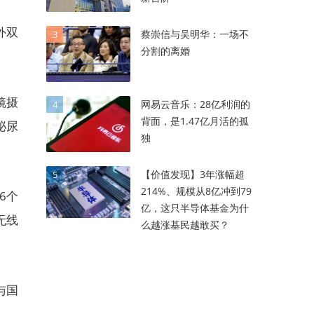
外双
蔡崇信与吴明华：一场不
3
分割的离婚
镜摄
网易云音乐：28亿利润的
4
背面，是1.47亿月活的孤
泌尿
独
【价值发现】3年涨幅超
5
214%、规模从8亿冲到79
6个
亿，这只半导体基金为什
无线
么越涨基民越敢买？
与国