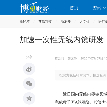
首页
资讯
新经济
前沿科技
新消费
大文娱
医疗
加速一次性无线内镜研发
分享
猎云网
韩文静
2026年07月07日 1
投资方包括得时资本、悦达私募
近日国内无线内窥镜领域
完成数千万A轮融资。投资方