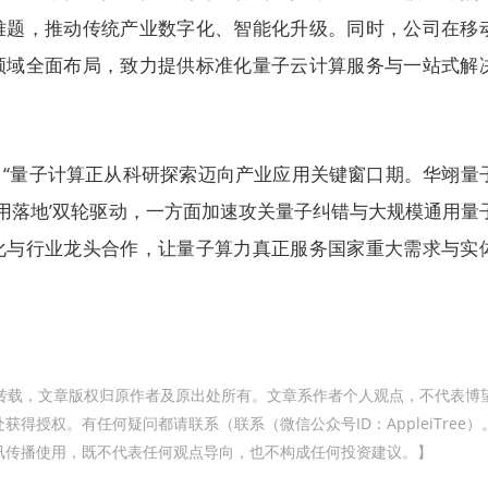
难题，推动传统产业数字化、智能化升级。同时，公司在移
领域全面布局，致力提供标准化量子云计算服务与一站式解
：“量子计算正从科研探索迈向产业应用关键窗口期。华翊量
业应用落地’双轮驱动，一方面加速攻关量子纠错与大规模通用量
化与行业龙头合作，让量子算力真正服务国家重大需求与实
转载，文章版权归原作者及原出处所有。文章系作者个人观点，不代表博
得授权。有任何疑问都请联系（联系（微信公众号ID：AppleiTree）
讯传播使用，既不代表任何观点导向，也不构成任何投资建议。】