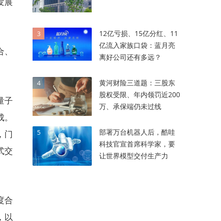
发展
12亿亏损、15亿分红、11
3
亿流入家族口袋：蓝月亮
合、
离好公司还有多远？
黄河财险三道题：三股东
4
股权受限、年内领罚近200
量子
万、承保端仍未过线
成。
部署万台机器人后，酷哇
5
，门
科技官宣首席科学家，要
式交
让世界模型交付生产力
度合
，以