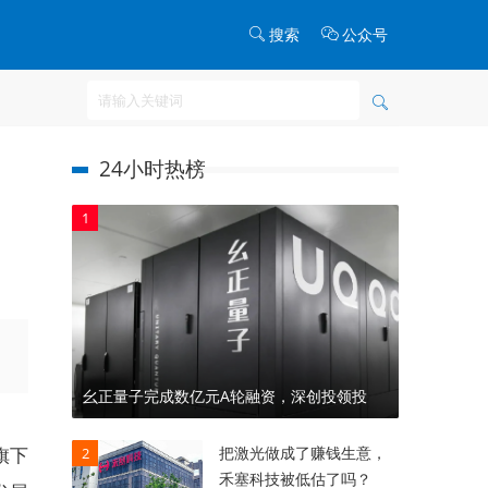
搜索
公众号
24小时热榜
1
幺正量子完成数亿元A轮融资，深创投领投
把激光做成了赚钱生意，
旗下
2
禾塞科技被低估了吗？