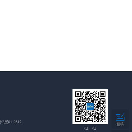
层01-2612
投稿
扫一扫