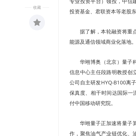
专业投资平台）领投，中信
收藏
投资基金、君联资本等老股
据了解，本轮融资将重
收藏
能源及通信领域商业化落地
0
华翊博奥（北京）量子科
信息中心主任段路明教授创
公司自主研发HYQ-B100
保真度、相干时间达国际一流
付中国移动研究院。
华翊量子正加速将量子
作，聚焦油气产业链优化、