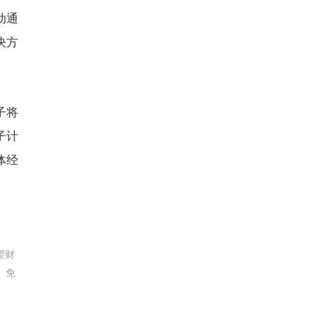
动通
决方
子将
子计
体经
望财
。免