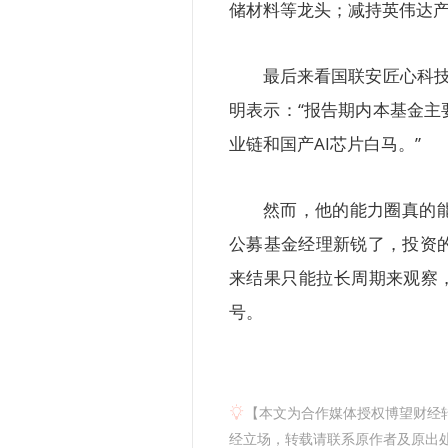
储材料等龙头；减持英伟达产
最后来看国联安匠心科
明表示：“报告期内本基金
业链和国产AI芯片白马。”
然而，他的能力圈真的
公募基金经理新锐了，投资
来结果只能拉长周期来观察
号。
【本文为合作媒体授权博望财经
经立场，转载请联系原作者及原出处获