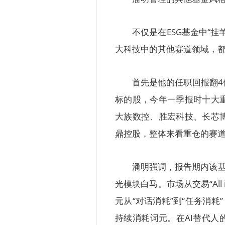
不仅是在ESG基金中“
大科技中的其他赛道领域，
首先是他的任职回报翻
标的股，今年一季报时十大
大族数控、胜宏科技、长芯
鼎控股，整体来看重仓的赛道
潘明强调，报告期内该基
光模块白马。市场从交易“All in
元从“对话消耗”到“任务消耗
持续消耗词元。在AI替代人