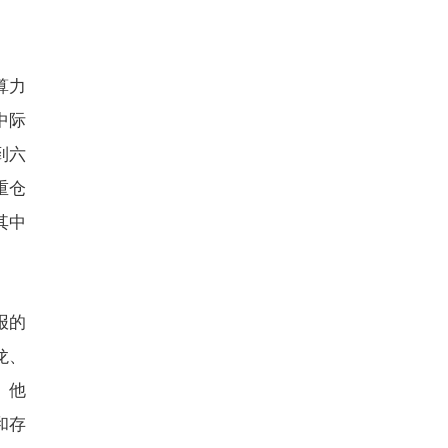
。
算力
中际
到六
重仓
其中
报的
龙、
。他
和存