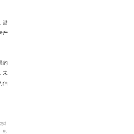
，潘
卡产
强的
，未
的信
望财
。免