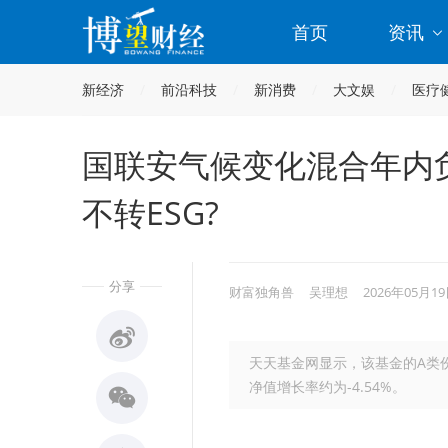
首页
资讯
新经济
前沿科技
新消费
大文娱
医疗
国联安气候变化混合年内
不转ESG?
分享
财富独角兽
吴理想
2026年05月19
天天基金网显示，该基金的A类份额
净值增长率约为-4.54%。