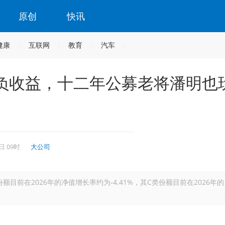
原创
快讯
健康
互联网
教育
汽车
负收益，十二年公募老将潘明也
日 09时
大公司
目前在2026年的净值增长率约为-4.41%，其C类份额目前在2026年的