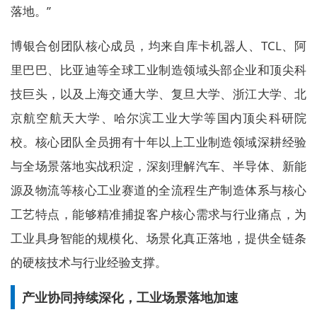
落地。”
博银合创团队核心成员，均来自库卡机器人、TCL、阿
里巴巴、比亚迪等全球工业制造领域头部企业和顶尖科
技巨头，以及上海交通大学、复旦大学、浙江大学、北
京航空航天大学、哈尔滨工业大学等国内顶尖科研院
校。核心团队全员拥有十年以上工业制造领域深耕经验
与全场景落地实战积淀，深刻理解汽车、半导体、新能
源及物流等核心工业赛道的全流程生产制造体系与核心
工艺特点，能够精准捕捉客户核心需求与行业痛点，为
工业具身智能的规模化、场景化真正落地，提供全链条
的硬核技术与行业经验支撑。
产业协同持续深化，工业场景落地加速