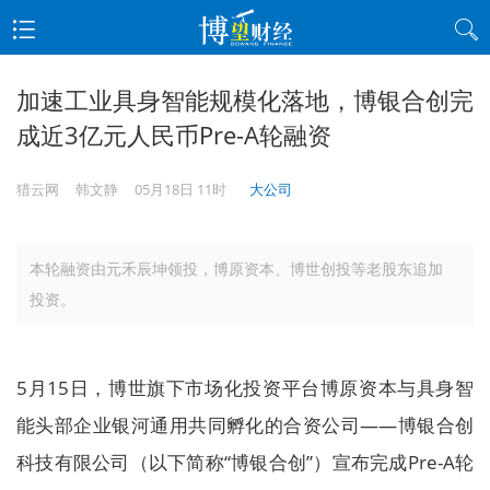
加速工业具身智能规模化落地，博银合创完
成近3亿元人民币Pre-A轮融资
猎云网
韩文静
05月18日 11时
大公司
本轮融资由元禾辰坤领投，博原资本、博世创投等老股东追加
投资。
5月15日，博世旗下市场化投资平台博原资本与具身智
能头部企业银河通用共同孵化的合资公司——博银合创
科技有限公司（以下简称“博银合创”）宣布完成Pre-A轮