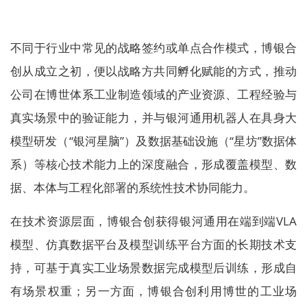
不同于行业中常见的战略签约或单点合作模式，博银合
创从成立之初，便以战略方共同孵化赋能的方式，推动
公司在博世体系工业制造领域的产业资源、工程经验与
真实场景中的验证能力，并与银河通用机器人在具身大
模型研发（“银河星脑”）及数据基础设施（“星坊”数据体
系）等核心技术能力上的深度融合，形成覆盖模型、数
据、本体与工程化部署的系统性技术协同能力。
在技术资源层面，博银合创获得银河通用在端到端VLA
模型、仿真数据平台及模型训练平台方面的长期技术支
持，可基于真实工业场景数据完成模型后训练，形成自
有场景权重；另一方面，博银合创利用博世的工业场