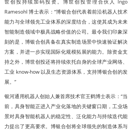
世创投持续加码投资。博世创投管理合伙人 Ingo
Ramesohl 博士表示：“博银合创代表着前沿机器人技术
能力与全球领先工业体系的深度结合，这使其成为未来
智能制造领域中极具战略价值的公司。最令我们印象深
刻的是，博银合创具备在真实制造场景中快速验证解决
方案，并进一步实现国际化规模拓展的能力。除资金支
持之外，博世创投还将持续依托自身的全球产业网络、
工业 know-how 以及生态资源体系，支持博银合创的发
展。”
银河通用机器人创始人兼首席技术官王鹤博士表示：“当
前，具身智能正进入产业化落地的关键窗口期，工业场
景对具身智能机器人的稳定性、泛化能力与持续迭代能
力提出了更高要求。博银合创将全球领先的制造体系与