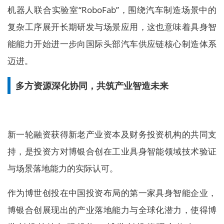
机器人联合实验室“RoboFab”，围绕汽车制造场景中的
复杂工序展开长期研发与场景应用，这也意味着具身智
能能力开始进一步向国际头部汽车供应链核心制造体系
迈进。
多方资源深化协同，共筑产业智造未来
新一轮融资获得新老产业资本及财务投资机构的共同支
持，是投资方对博银合创在工业具身智能领域技术验证
与场景落地能力的实际认可。
作为博世创投在中国投资布局的第一家具身智能企业，
博银合创展现出的产业落地能力与全球化潜力，使得博