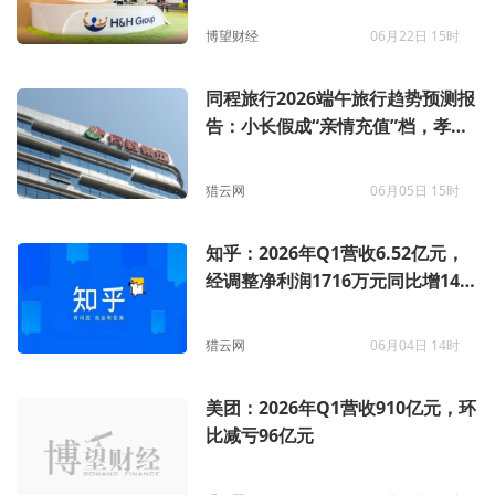
博望财经
06月22日 15时
同程旅行2026端午旅行趋势预测报
告：小长假成“亲情充值”档，孝心
游私家团超20%，亲子连住热度涨
146%
猎云网
06月05日 15时
知乎：2026年Q1营收6.52亿元，
经调整净利润1716万元同比增147.
2%
猎云网
06月04日 14时
美团：2026年Q1营收910亿元，环
比减亏96亿元