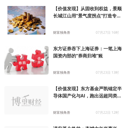
【价值发现】从固收到权益，景顺
长城江山用“景气度拐点”打造专属
风控体系
财富独角兽
07月27日 16时
东方证券吞下上海证券：一笔上海
国资内部的“券商归堆”账
财富独角兽
07月23日 13时
【价值发现】东方基金严凯锚定半
导体国产化与AI，跑出远超同类的
超额收益
财富独角兽
07月22日 12时