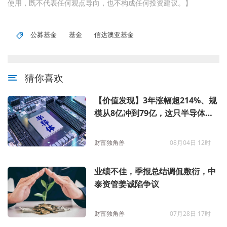
使用，既不代表任何观点导向，也不构成任何投资建议。】
公募基金
基金
信达澳亚基金
猜你喜欢
【价值发现】3年涨幅超214%、规
模从8亿冲到79亿，这只半导体基
金为什么越涨基民越敢买？
财富独角兽
08月04日 12时
业绩不佳，季报总结调侃敷衍，中
泰资管姜诚陷争议
财富独角兽
07月28日 17时