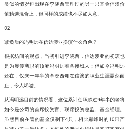
类似的情况也出现在李晓西管理过的另一只基金信澳价
值精选混合上，但同样的成绩也不尽如人意。
02
减负后的冯明远在信达澳亚扮演什么角色？
根据坊间的观点，当初引进李晓西，信达澳亚的初衷也
是为屡传离职的顶流冯明远准备接班人；但如今冯明远
还在，仅来一年半的李晓西却在信澳的职业生涯戛然而
止，令人唏嘘。
从冯明远目前的情况看，这位累计任职超过9年半的老将
如今是公司的首席投资官、联席投资总监、基金经理。
虽然目前在管的基金仅剩下4只，相比巅峰时的10只产
品减少了一半还多；不过他的产品业绩还是实打实有保