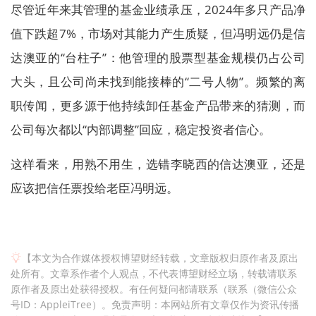
尽管近年来其管理的基金业绩承压，2024年多只产品净
值下跌超7%，市场对其能力产生质疑，但冯明远仍是信
达澳亚的“台柱子”：他管理的股票型基金规模仍占公司
大头，且公司尚未找到能接棒的“二号人物”。频繁的离
职传闻，更多源于他持续卸任基金产品带来的猜测，而
公司每次都以“内部调整”回应，稳定投资者信心。
这样看来，用熟不用生，选错李晓西的信达澳亚，还是
应该把信任票投给老臣冯明远。
【本文为合作媒体授权博望财经转载，文章版权归原作者及原出
处所有。文章系作者个人观点，不代表博望财经立场，转载请联系
原作者及原出处获得授权。有任何疑问都请联系（联系（微信公众
号ID：AppleiTree）。免责声明：本网站所有文章仅作为资讯传播