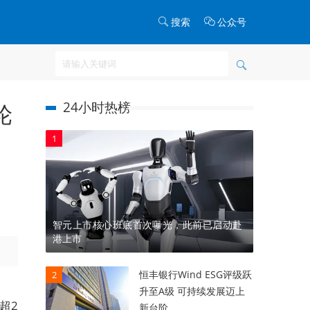
搜索
公众号
24小时热榜
轮
1
智元上市核心班底首次曝光，此前已启动赴
港上市
恒丰银行Wind ESG评级跃
2
升至A级 可持续发展迈上
超2
新台阶