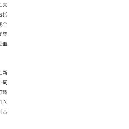
创支
包括
完全
支架
经血
创新
外周
打造
1医
训基