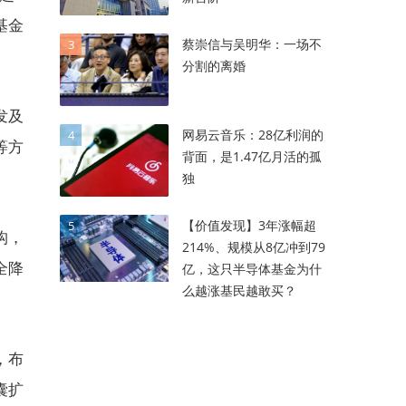
基金
蔡崇信与吴明华：一场不
3
分割的离婚
发及
网易云音乐：28亿利润的
4
等方
背面，是1.47亿月活的孤
独
【价值发现】3年涨幅超
5
构，
214%、规模从8亿冲到79
全降
亿，这只半导体基金为什
么越涨基民越敢买？
，布
囊扩