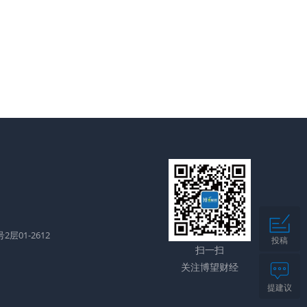
层01-2612
投稿
扫一扫
关注博望财经
提建议