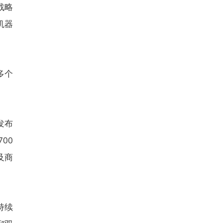
战略
机器
多个
发布
00
及商
持续