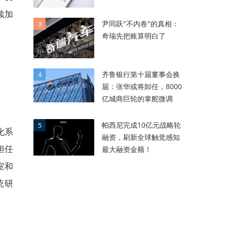
续加
尹同跃"不内卷"的真相：
3
奇瑞先把账算明白了
齐鲁银行第十届董事会换
4
届：张华或将卸任，8000
亿城商巨轮的掌舵微调
帕西尼完成10亿元战略轮
5
化系
融资，刷新全球触觉感知
担任
最大融资金额！
室和
统研