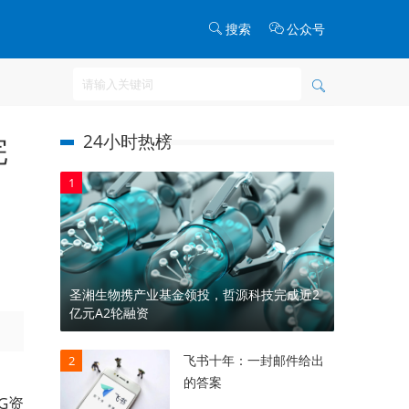
搜索
公众号
24小时热榜
完
1
圣湘生物携产业基金领投，哲源科技完成近2
亿元A2轮融资
飞书十年：一封邮件给出
2
的答案
G资