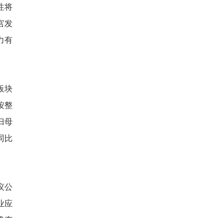
性将
宫发
力有
板块
按整
归母
同比
议公
业应