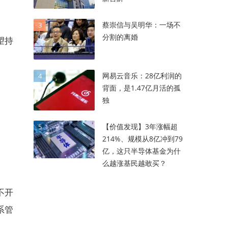
蔡崇信与吴明华：一场不
3
分割的离婚
望持
网易云音乐：28亿利润的
4
背面，是1.47亿月活的孤
独
【价值发现】3年涨幅超
5
214%、规模从8亿冲到79
亿，这只半导体基金为什
么越涨基民越敢买？
不开
系管