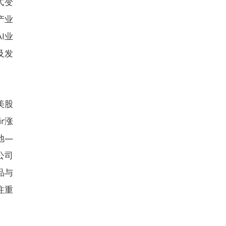
式变
产业
I业
及发
美股
ir涨
地—
公司
品与
注重