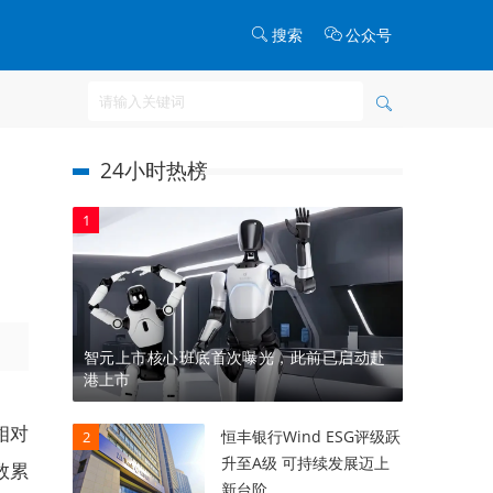
搜索
公众号
24小时热榜
1
智元上市核心班底首次曝光，此前已启动赴
港上市
相对
恒丰银行Wind ESG评级跃
2
升至A级 可持续发展迈上
数累
新台阶