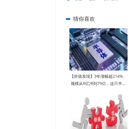
猜你喜欢
【价值发现】3年涨幅超214%、
规模从8亿冲到79亿，这只半导
体基金为什么越涨基民越敢买？