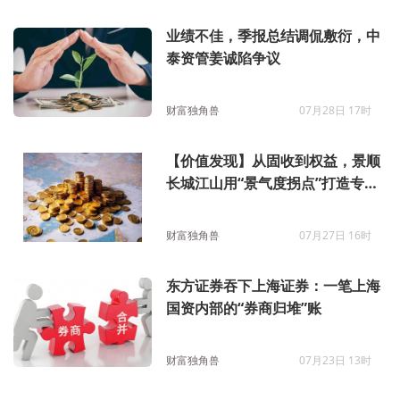
业绩不佳，季报总结调侃敷衍，中
泰资管姜诚陷争议
财富独角兽
07月28日 17时
【价值发现】从固收到权益，景顺
长城江山用“景气度拐点”打造专属
风控体系
财富独角兽
07月27日 16时
东方证券吞下上海证券：一笔上海
国资内部的“券商归堆”账
财富独角兽
07月23日 13时