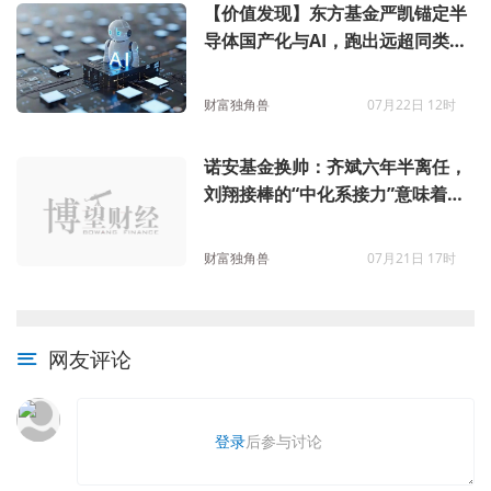
【价值发现】东方基金严凯锚定半
导体国产化与AI，跑出远超同类的
超额收益
财富独角兽
07月22日 12时
诺安基金换帅：齐斌六年半离任，
刘翔接棒的“中化系接力”意味着什
么？
财富独角兽
07月21日 17时
网友评论
登录
后参与讨论