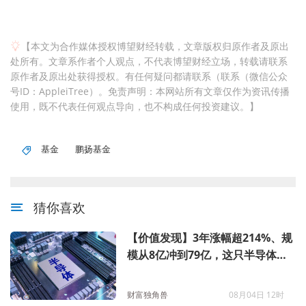
【本文为合作媒体授权博望财经转载，文章版权归原作者及原出
处所有。文章系作者个人观点，不代表博望财经立场，转载请联系
原作者及原出处获得授权。有任何疑问都请联系（联系（微信公众
号ID：AppleiTree）。免责声明：本网站所有文章仅作为资讯传播
使用，既不代表任何观点导向，也不构成任何投资建议。】
基金
鹏扬基金
猜你喜欢
【价值发现】3年涨幅超214%、规
模从8亿冲到79亿，这只半导体基
金为什么越涨基民越敢买？
财富独角兽
08月04日 12时