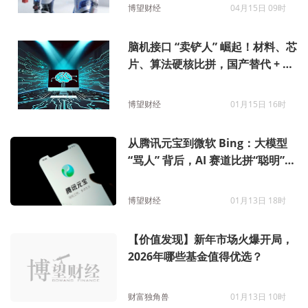
博望财经
04月15日 09时
脑机接口 “卖铲人” 崛起！材料、芯
片、算法硬核比拼，国产替代 + 量
产能力将决定谁能登顶！
博望财经
01月15日 16时
从腾讯元宝到微软 Bing：大模型
“骂人” 背后，AI 赛道比拼“聪明”之
外还有“伦理”这道题
博望财经
01月13日 18时
【价值发现】新年市场火爆开局，
2026年哪些基金值得优选？
财富独角兽
01月13日 10时