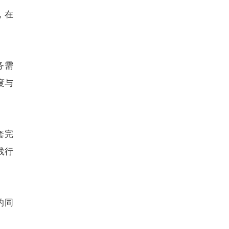
，在
务需
度与
套完
践行
的同