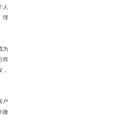
个人
、理
成为
行而
发，
客户
小微