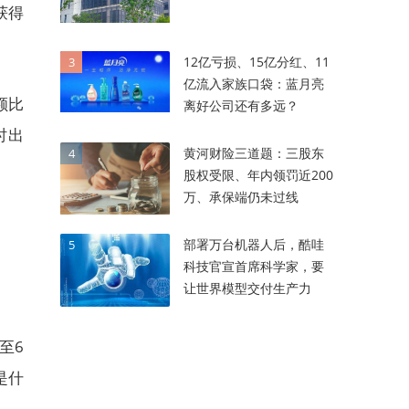
获得
12亿亏损、15亿分红、11
3
亿流入家族口袋：蓝月亮
额比
离好公司还有多远？
时出
黄河财险三道题：三股东
4
股权受限、年内领罚近200
万、承保端仍未过线
部署万台机器人后，酷哇
5
科技官宣首席科学家，要
让世界模型交付生产力
至6
是什