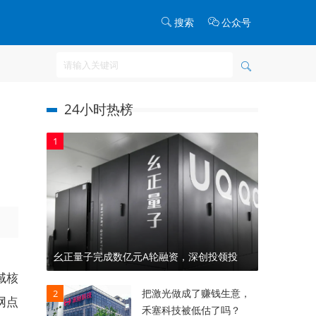
搜索
公众号
24小时热榜
1
幺正量子完成数亿元A轮融资，深创投领投
域核
把激光做成了赚钱生意，
2
网点
禾塞科技被低估了吗？