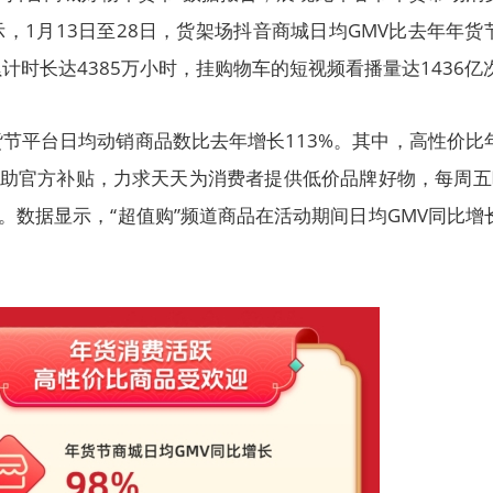
，1月13日至28日，货架场抖音商城日均GMV比去年年货
计时长达4385万小时，挂购物车的短视频看播量达1436亿
节平台日均动销商品数比去年增长113%。其中，高性价比
借助官方补贴，力求天天为消费者提供低价品牌好物，每周五
动。数据显示，“超值购”频道商品在活动期间日均GMV同比增