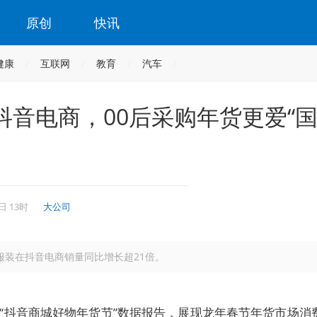
原创
快讯
健康
互联网
教育
汽车
音电商，00后采购年货更爱“
日 13时
大公司
服装在抖音电商销量同比增长超21倍。
布“抖音商城好物年货节”数据报告，展现龙年春节年货市场消