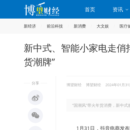
首页
资讯
新经济
前沿科技
新消费
大文娱
医疗
新中式、智能小家电走俏抖
货潮牌”
分享
博望财经
博望财经
2024年01月31
“国潮风”带火年货消费，新中式
1月31日，抖音电商发