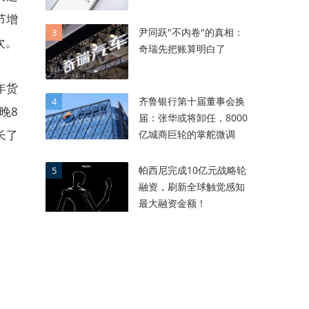
节增
尹同跃"不内卷"的真相：
3
次。
奇瑞先把账算明白了
年货
齐鲁银行第十届董事会换
4
晚8
届：张华或将卸任，8000
长了
亿城商巨轮的掌舵微调
帕西尼完成10亿元战略轮
5
融资，刷新全球触觉感知
最大融资金额！