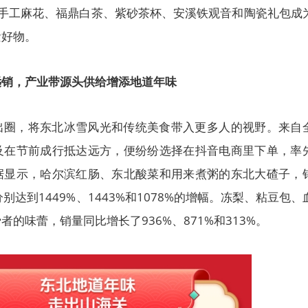
。手工麻花、福鼎白茶、紫砂茶杯、安溪铁观音和陶瓷礼包成
遗好物。
远销，产业带源头供给增添地道年味
出圈，将东北冰雪风光和传统美食带入更多人的视野。来自
及在节前成行抵达远方，便纷纷选择在抖音电商里下单，率
据显示，哈尔滨红肠、东北酸菜和用来煮粥的东北大碴子，
别达到1449%、1443%和1078%的增幅。冻梨、粘豆包、
的味蕾，销量同比增长了936%、871%和313%。