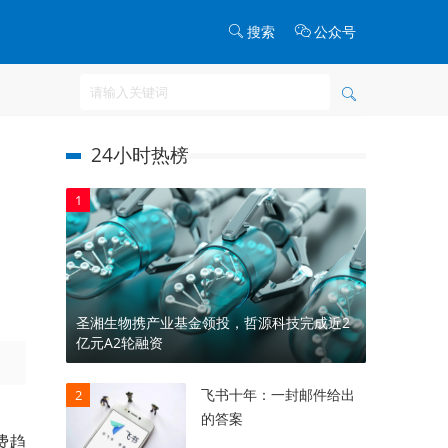
搜索
公众号
24小时热榜
国
1
圣湘生物携产业基金领投，哲源科技完成近2
亿元A2轮融资
飞书十年：一封邮件给出
2
的答案
费趋