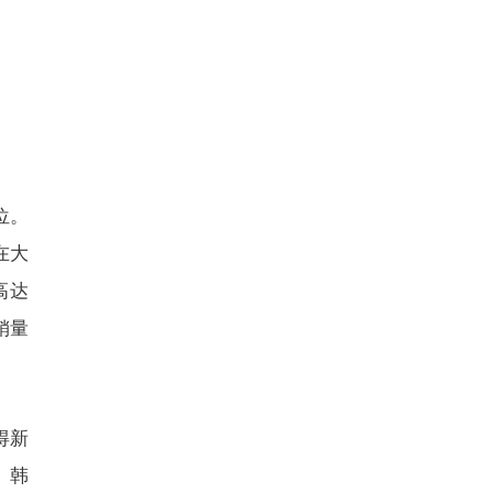
位。
在大
高达
销量
得新
。韩