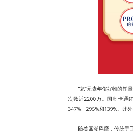
“龙”元素年俗好物的销
次数近2200万。国潮卡
347%、295%和139%。
随着国潮风靡，传统手