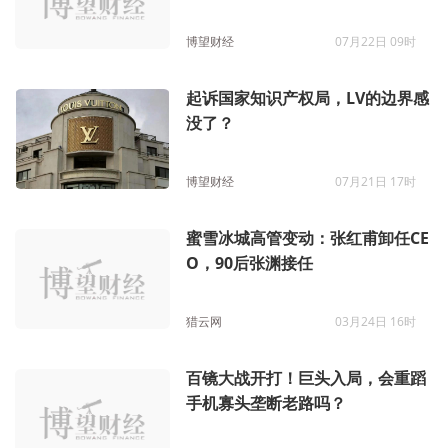
博望财经
07月22日 09时
起诉国家知识产权局，LV的边界感
没了？
博望财经
07月21日 17时
蜜雪冰城高管变动：张红甫卸任CE
O，90后张渊接任
猎云网
03月24日 16时
百镜大战开打！巨头入局，会重蹈
手机寡头垄断老路吗？