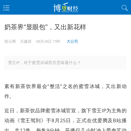
奶茶界“显眼包”，又出新花样
猎云网
吕鑫燚
08月28日 15时
大公司
雪王IP，对于蜜雪冰城而言意味着什么？
素有新茶饮界最会“整活”之名的蜜雪冰城，又出新动
作。
近日，新茶饮品牌蜜雪冰城官宣，旗下雪王IP为主角的
动画《雪王驾到》于8月25日，正式在优爱腾及B站播
出。共12集，每集9分钟，开播仅几小时冲上爱奇艺动