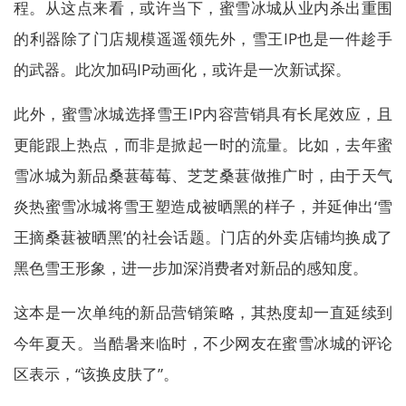
程。从这点来看，或许当下，蜜雪冰城从业内杀出重围
的利器除了门店规模遥遥领先外，雪王IP也是一件趁手
的武器。此次加码IP动画化，或许是一次新试探。
此外，蜜雪冰城选择雪王IP内容营销具有长尾效应，且
更能跟上热点，而非是掀起一时的流量。比如，去年蜜
雪冰城为新品桑葚莓莓、芝芝桑葚做推广时，由于天气
炎热蜜雪冰城将雪王塑造成被晒黑的样子，并延伸出‘雪
王摘桑葚被晒黑’的社会话题。门店的外卖店铺均换成了
黑色雪王形象，进一步加深消费者对新品的感知度。
这本是一次单纯的新品营销策略，其热度却一直延续到
今年夏天。当酷暑来临时，不少网友在蜜雪冰城的评论
区表示，“该换皮肤了”。