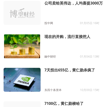
公司卖给英伟达，人均喜提3000万
投中网
01月05日 16时
现在的并购，流行直接挖人
融中财经
01月04日 13时
7天投出655亿，黄仁勋杀疯了
东四十条资本
10月09日 15时
7100亿，黄仁勋梭哈了