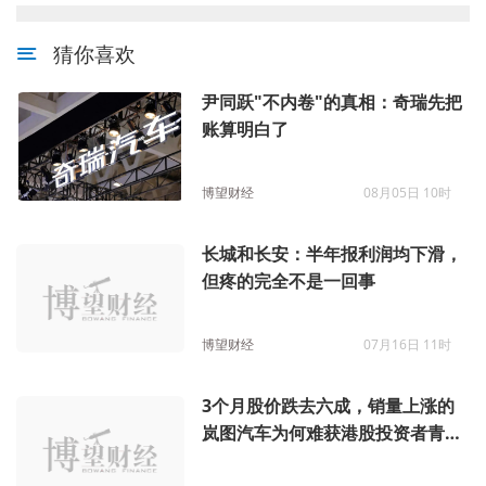
猜你喜欢
尹同跃"不内卷"的真相：奇瑞先把
账算明白了
博望财经
08月05日 10时
长城和长安：半年报利润均下滑，
但疼的完全不是一回事
博望财经
07月16日 11时
3个月股价跌去六成，销量上涨的
岚图汽车为何难获港股投资者青
睐？