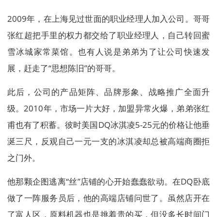
2009年，在上海见过世面的职业经理人加入公司。哥哥
张红超把手里的权力都交给了职业经理人，自己转回蜜
雪冰城家常菜馆。也有人说是弟弟为了让公司快速发
展，赶走了“思想陈旧”的哥哥。
此后，公司的产品矩阵、品牌形象、战略推广全面升
级。2010年，市场一片大好，加盟异常火爆，弟弟张红
甫也有了积蓄。彼时美国DQ冰淇凌5-25元的价格让他垂
涎三尺，反观自己一元一支的冰淇凌却总被高端商圈拒
之门外。
他那颗企图逃离“丝”店铺的心开始蠢蠢欲动。在DQ卧底
做了一阵服务员后，他的高端店铺问世了。虽然店开在
了富人区，原料机器也是挑着贵的买，但没多长时间门