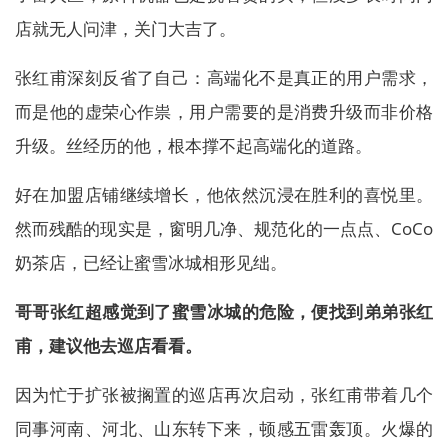
店就无人问津，关门大吉了。
张红甫深刻反省了自己：高端化不是真正的用户需求，
而是他的虚荣心作祟，用户需要的是消费升级而非价格
升级。丝经历的他，根本撑不起高端化的道路。
好在加盟店铺继续增长，他依然沉浸在胜利的喜悦里。
然而残酷的现实是，窗明几净、规范化的一点点、CoCo
奶茶店，已经让蜜雪冰城相形见绌。
哥哥张红超感觉到了蜜雪冰城的危险，便找到弟弟张红
甫，建议他去巡店看看。
因为忙于扩张被搁置的巡店再次启动，张红甫带着几个
同事河南、河北、山东转下来，顿感五雷轰顶。火爆的