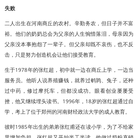
失败
二人出生在河南商丘的农村。辛勤务农，但日子并不富
裕。他们的奶奶总会为父亲的人生惋惜落泪，母亲因为
父亲没本事抱怨了一辈子。但父亲却既不哀伤，也不反
击，只是努力创造机会让他们接受教育。
生于1978年的张红超，初中就一边在商丘上学，一边当
服务员。他听人说养殖赚钱，就养过鹌鹑、兔子，还种
过中药，修过摩托车，但都没成功。眼看创业屡屡受
挫，他又继续埋头读书。1996年，18岁的张红超通过自
学，考上了位于郑州的河南财经政法大学的成人教育。
彼时1985年出生的弟弟张红甫还在读小学，为了不给家
里增加负担，张红超又开始半工半读。他做过奶粉直销