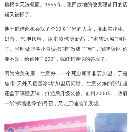
糖根本无法凝固。1999年，重回故地的他发现昔日的店
铺又被拆了。
他干脆借此机会找了个60多平米的大店，推出雪花冰、
奶昔、气泡饮料、冰淇凌球等新品，“蜜雪冰城”问世
了。当时做牌匾小哥误把“蜜”做成了“密”，招牌店说“你
要不改，给你便宜200”，张红超爽快的答应了。
因为物美价廉，生意好，一个死忠顾客非要加盟，于是
焦作“天外天蜜雪冰城”加盟店问世。生意火爆的张红超
还盘下隔壁店铺，打通后升级装修。谁料2000年，政府
一纸“拆墙透绿”的号召，又让店铺成了废墟。