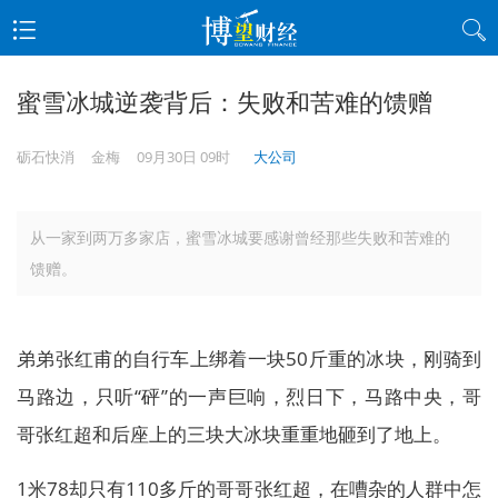
蜜雪冰城逆袭背后：失败和苦难的馈赠
砺石快消
金梅
09月30日 09时
大公司
从一家到两万多家店，蜜雪冰城要感谢曾经那些失败和苦难的
馈赠。
弟弟张红甫的自行车上绑着一块50斤重的冰块，刚骑到
马路边，只听“砰”的一声巨响，烈日下，马路中央，哥
哥张红超和后座上的三块大冰块重重地砸到了地上。
1米78却只有110多斤的哥哥张红超，在嘈杂的人群中怎