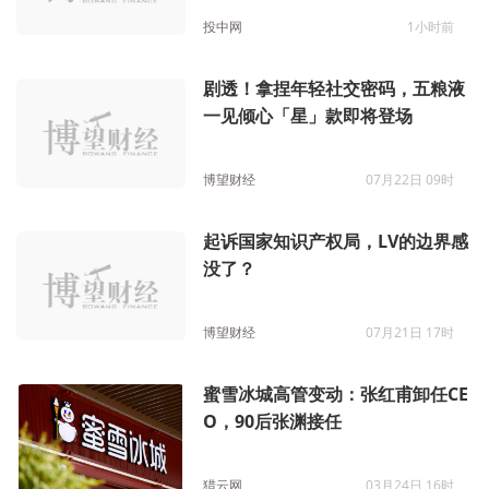
投中网
1小时前
剧透！拿捏年轻社交密码，五粮液
一见倾心「星」款即将登场
博望财经
07月22日 09时
起诉国家知识产权局，LV的边界感
没了？
博望财经
07月21日 17时
蜜雪冰城高管变动：张红甫卸任CE
O，90后张渊接任
猎云网
03月24日 16时