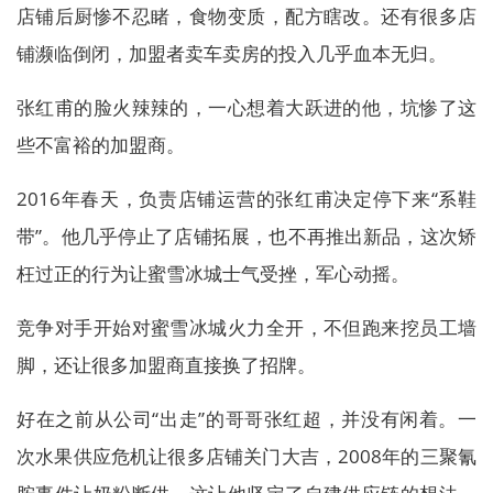
店铺后厨惨不忍睹，食物变质，配方瞎改。还有很多店
铺濒临倒闭，加盟者卖车卖房的投入几乎血本无归。
张红甫的脸火辣辣的，一心想着大跃进的他，坑惨了这
些不富裕的加盟商。
2016年春天，负责店铺运营的张红甫决定停下来“系鞋
带”。他几乎停止了店铺拓展，也不再推出新品，这次矫
枉过正的行为让蜜雪冰城士气受挫，军心动摇。
竞争对手开始对蜜雪冰城火力全开，不但跑来挖员工墙
脚，还让很多加盟商直接换了招牌。
好在之前从公司“出走”的哥哥张红超，并没有闲着。一
次水果供应危机让很多店铺关门大吉，2008年的三聚氰