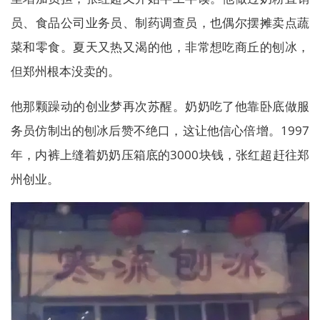
员、食品公司业务员、制药调查员，也偶尔摆摊卖点蔬
菜和零食。夏天又热又渴的他，非常想吃商丘的刨冰，
但郑州根本没卖的。
他那颗躁动的创业梦再次苏醒。奶奶吃了他靠卧底做服
务员仿制出的刨冰后赞不绝口，这让他信心倍增。1997
年，内裤上缝着奶奶压箱底的3000块钱，张红超赶往郑
州创业。