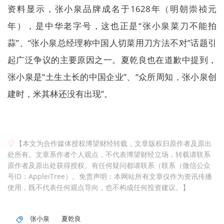
资料显示，张小泉品牌成名于1628年（明朝崇祯元
年），是中华老字号，这也正是“张小泉菜刀不能拍
蒜”、“张小泉总经理称中国人切菜用刀方法不对”话题引
起广泛争议的主要原因之一。夏乾良也在道歉中提到，
张小泉是“土生土长的中国企业”、“众所周知，张小泉创
建时，米其林还没有出现”。
【本文为合作媒体授权博望财经转载，文章版权归原作者及原出
处所有。文章系作者个人观点，不代表博望财经立场，转载请联系
原作者及原出处获得授权。有任何疑问都请联系（联系（微信公众
号ID：AppleiTree）。免责声明：本网站所有文章仅作为资讯传播
使用，既不代表任何观点导向，也不构成任何投资建议。】
张小泉
夏乾良