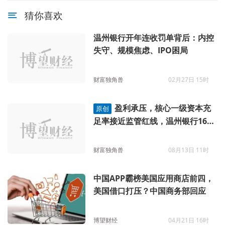
猜你喜欢
温州银行开年连收罚单背后：内控
失守、规模焦虑、IPO困局
财富独角兽
02月27日 15时
盈利承压，核心一级资本充
原创
足率接近监管红线，温州银行16年
IPO“长跑”仍难见曙光
财富独角兽
08月13日 11时
中国APP霸榜美国应用商店前四，
美国借口打压？中国商务部回应
博望财经
04月21日 16时