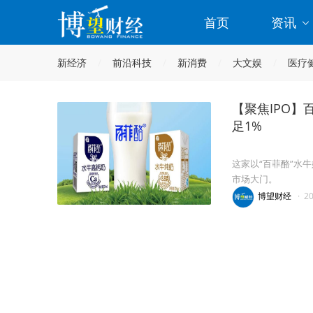
首页
资讯
新经济
前沿科技
新消费
大文娱
医疗
【聚焦IPO】
足1%
这家以“百菲酪”水
市场大门。
博望财经
·
2