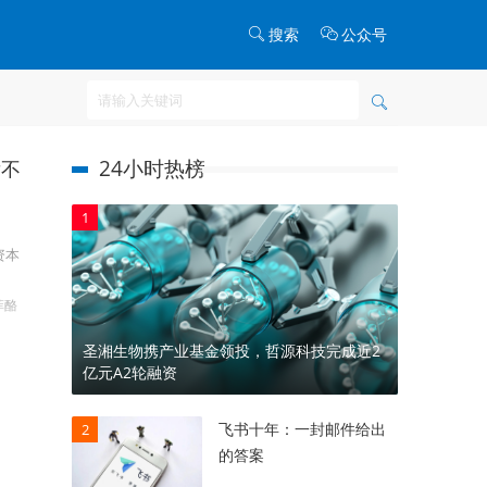
搜索
公众号
24小时热榜
发不
1
资本
菲酪
圣湘生物携产业基金领投，哲源科技完成近2
亿元A2轮融资
飞书十年：一封邮件给出
2
的答案