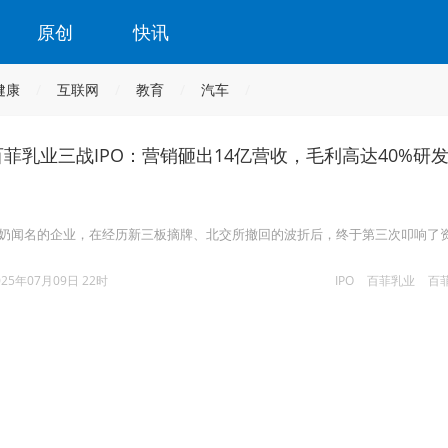
原创
快讯
健康
互联网
教育
汽车
百菲乳业三战IPO：营销砸出14亿营收，毛利高达40%研
牛奶闻名的企业，在经历新三板摘牌、北交所撤回的波折后，终于第三次叩响了
025年07月09日 22时
IPO
百菲乳业
百