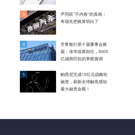
尹同跃"不内卷"的真相：
3
奇瑞先把账算明白了
齐鲁银行第十届董事会换
4
届：张华或将卸任，8000
亿城商巨轮的掌舵微调
帕西尼完成10亿元战略轮
5
融资，刷新全球触觉感知
最大融资金额！