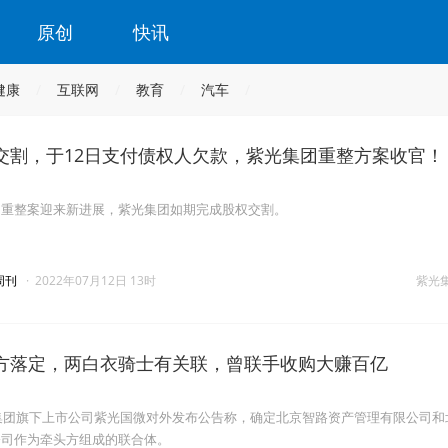
原创
快讯
健康
互联网
教育
汽车
交割，于12日支付债权人欠款，紫光集团重整方案收官！
团重整案迎来新进展，紫光集团如期完成股权交割。
周刊
·
2022年07月12日 13时
紫光
方落定，两白衣骑士有关联，曾联手收购大赚百亿
光集团旗下上市公司紫光国微对外发布公告称，确定北京智路资产管理有限公司和
公司作为牵头方组成的联合体。