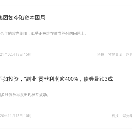
集团如今陷资本困局
十余年的紫光集团，似乎正被绊在债券兑付的问题上。
021年02月19日 15时
科技
紫光集团
赵
如投资，“副业”贡献利润逾400%，债券暴跌3成
集团多只债券再度出现异常波动。
020年11月13日 10时
科技
紫光