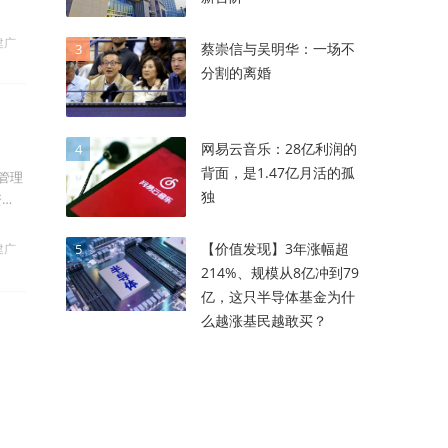
建广
蔡崇信与吴明华：一场不
3
分割的离婚
网易云音乐：28亿利润的
4
背面，是1.47亿月活的孤
管理
独
资
【价值发现】3年涨幅超
建广
5
214%、规模从8亿冲到79
亿，这只半导体基金为什
么越涨基民越敢买？