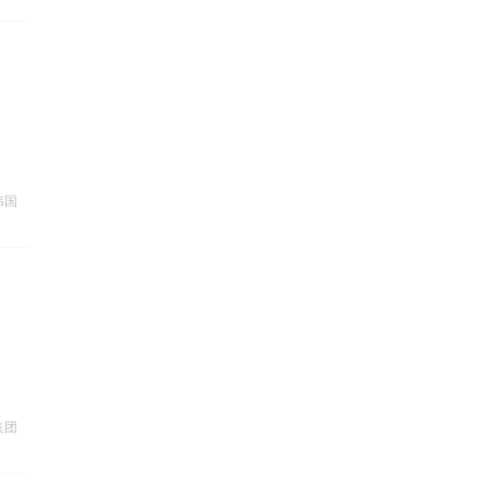
伟国
集团