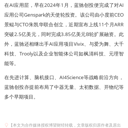
在AI应用层，早在2024年1月，蓝驰创投便完成了对AI
应用公司Genspark的天使轮投资。该公司由小度前CEO
景鲲与CTO朱凯华联合创立，近期宣布上线11个月ARR
突破2.5亿美元，同时完成3.85亿美元B轮扩展融资。此
外，蓝驰还相继出手AI应用项目Vivix、与爱为舞、大千
科技、Trooly以及企业智能体公司如枫清科技、元理智
能等。
在先进计算、脑机接口、AI4Science等战略前沿方向，
蓝驰创投亦提前布局了中器无量、太初数据、开物纪等
多个早期项目。
【本文为合作媒体授权博望财经转载，文章版权归原作者及原出