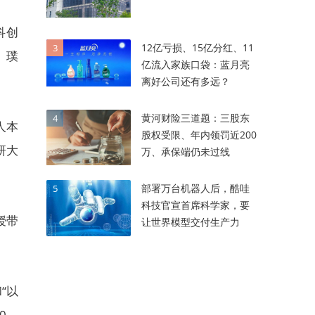
科创
12亿亏损、15亿分红、11
3
、璞
亿流入家族口袋：蓝月亮
离好公司还有多远？
黄河财险三道题：三股东
4
人本
股权受限、年内领罚近200
研大
万、承保端仍未过线
部署万台机器人后，酷哇
5
科技官宣首席科学家，要
授带
让世界模型交付生产力
“以
0。