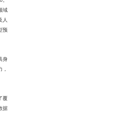
领域
及人
型预
具身
力，
了覆
数据