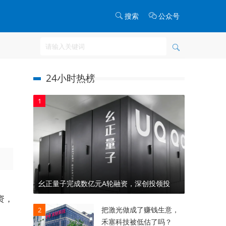
搜索
公众号
24小时热榜
1
幺正量子完成数亿元A轮融资，深创投领投
资，
把激光做成了赚钱生意，
2
禾塞科技被低估了吗？