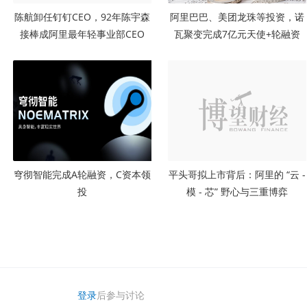
陈航卸任钉钉CEO，92年陈宇森
阿里巴巴、美团龙珠等投资，诺
接棒成阿里最年轻事业部CEO
瓦聚变完成7亿元天使+轮融资
穹彻智能完成A轮融资，C资本领
平头哥拟上市背后：阿里的 “云 -
投
模 - 芯” 野心与三重博弈
登录
后参与讨论