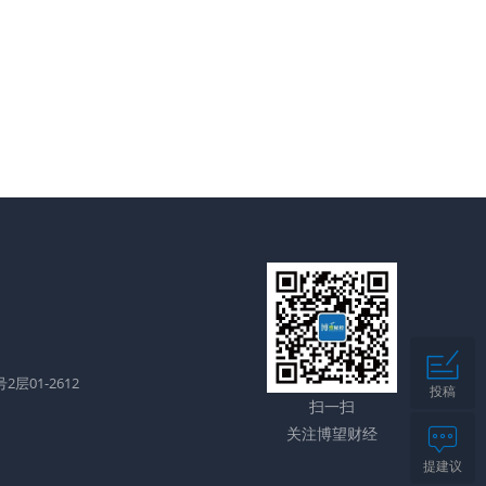
层01-2612
投稿
扫一扫
关注博望财经
提建议