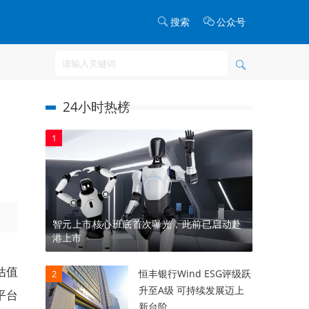
搜索
公众号
24小时热榜
1
智元上市核心班底首次曝光，此前已启动赴
港上市
估值
恒丰银行Wind ESG评级跃
2
升至A级 可持续发展迈上
平台
新台阶