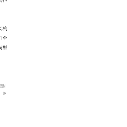
架构
01全
模型
望财
。免