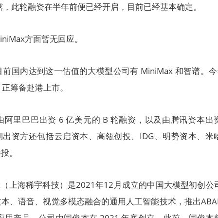
露，此轮融资在半年前便已经开启，目前已经基本确定。
niMax方面暂无回应。
国内达到这一估值的大模型公司有 MiniMax 和智谱。今
x 正筹备赴港上市。
完成由阿里巴巴出资 6 亿美元的 B 轮融资，以及由腾讯资本出
。早期出资方还包括云启资本、高瓴创投、IDG、明势资本、米
参投。
ax（上海稀宇科技）是2021年12月成立的中国大模型初创公
本、语音、视觉多模态融合的通用人工智能技术，推出ABA
等应用产品。公司由闫俊杰在 2021 年底创立。此前，闫俊杰