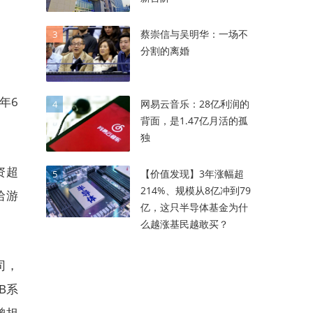
蔡崇信与吴明华：一场不
3
分割的离婚
年6
网易云音乐：28亿利润的
4
背面，是1.47亿月活的孤
独
资超
【价值发现】3年涨幅超
5
214%、规模从8亿冲到79
哈游
亿，这只半导体基金为什
么越涨基民越敢买？
司，
B系
曾担